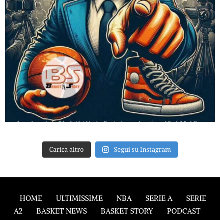
Carica altro
Segui su Instagram
HOME
ULTIMISSIME
NBA
SERIE A
SERIE
A2
BASKET NEWS
BASKET STORY
PODCAST