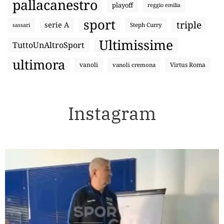
pallacanestro
playoff
reggio emilia
sport
triple
serie A
sassari
Steph Curry
Ultimissime
TuttoUnAltroSport
ultimora
vanoli
Virtus Roma
vanoli cremona
Instagram