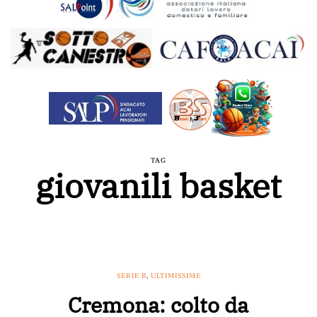
TAG
giovanili basket
SERIE B
,
ULTIMISSIME
Cremona: colto da