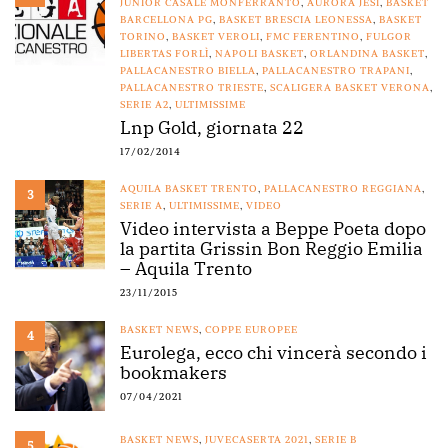
JUNIOR CASALE MONFERRANTO
,
AURORA JESI
,
BASKET
BARCELLONA PG
,
BASKET BRESCIA LEONESSA
,
BASKET
TORINO
,
BASKET VEROLI
,
FMC FERENTINO
,
FULGOR
LIBERTAS FORLÌ
,
NAPOLI BASKET
,
ORLANDINA BASKET
,
PALLACANESTRO BIELLA
,
PALLACANESTRO TRAPANI
,
PALLACANESTRO TRIESTE
,
SCALIGERA BASKET VERONA
,
SERIE A2
,
ULTIMISSIME
Lnp Gold, giornata 22
17/02/2014
AQUILA BASKET TRENTO
,
PALLACANESTRO REGGIANA
,
3
SERIE A
,
ULTIMISSIME
,
VIDEO
Video intervista a Beppe Poeta dopo
la partita Grissin Bon Reggio Emilia
– Aquila Trento
23/11/2015
BASKET NEWS
,
COPPE EUROPEE
4
Eurolega, ecco chi vincerà secondo i
bookmakers
07/04/2021
BASKET NEWS
,
JUVECASERTA 2021
,
SERIE B
5