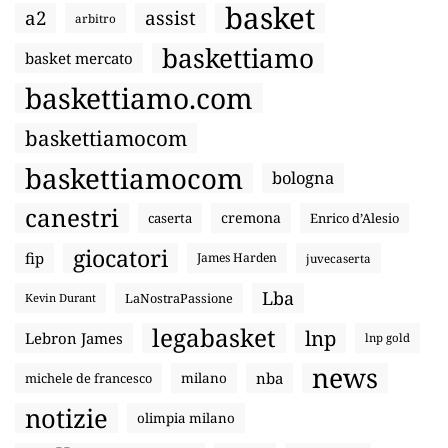
basket
a2
assist
arbitro
baskettiamo
basket mercato
baskettiamo.com
baskettiamocom
baskettiamocom
bologna
canestri
cremona
caserta
Enrico d’Alesio
giocatori
fip
James Harden
juvecaserta
Lba
LaNostraPassione
Kevin Durant
legabasket
lnp
Lebron James
lnp gold
news
nba
michele de francesco
milano
notizie
olimpia milano