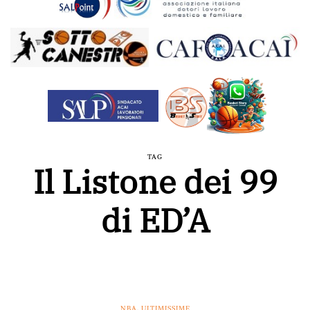
TAG
Il Listone dei 99
di ED’A
NBA
,
ULTIMISSIME