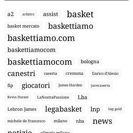
basket
a2
assist
arbitro
baskettiamo
basket mercato
baskettiamo.com
baskettiamocom
baskettiamocom
bologna
canestri
cremona
caserta
Enrico d’Alesio
giocatori
fip
James Harden
juvecaserta
Lba
LaNostraPassione
Kevin Durant
legabasket
lnp
Lebron James
lnp gold
news
nba
michele de francesco
milano
notizie
olimpia milano