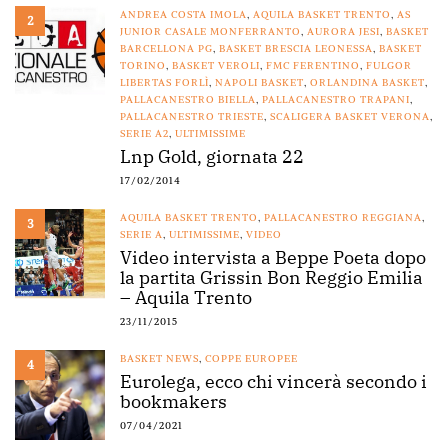
ANDREA COSTA IMOLA
,
AQUILA BASKET TRENTO
,
AS
2
JUNIOR CASALE MONFERRANTO
,
AURORA JESI
,
BASKET
BARCELLONA PG
,
BASKET BRESCIA LEONESSA
,
BASKET
TORINO
,
BASKET VEROLI
,
FMC FERENTINO
,
FULGOR
LIBERTAS FORLÌ
,
NAPOLI BASKET
,
ORLANDINA BASKET
,
PALLACANESTRO BIELLA
,
PALLACANESTRO TRAPANI
,
PALLACANESTRO TRIESTE
,
SCALIGERA BASKET VERONA
,
SERIE A2
,
ULTIMISSIME
Lnp Gold, giornata 22
17/02/2014
AQUILA BASKET TRENTO
,
PALLACANESTRO REGGIANA
,
3
SERIE A
,
ULTIMISSIME
,
VIDEO
Video intervista a Beppe Poeta dopo
la partita Grissin Bon Reggio Emilia
– Aquila Trento
23/11/2015
BASKET NEWS
,
COPPE EUROPEE
4
Eurolega, ecco chi vincerà secondo i
bookmakers
07/04/2021