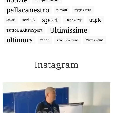
pallacanestro
playoff
reggio emilia
sport
triple
serie A
sassari
Steph Curry
Ultimissime
TuttoUnAltroSport
ultimora
vanoli
Virtus Roma
vanoli cremona
Instagram