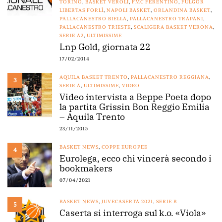
TORINO
,
BASKET VEROLI
,
FMC FERENTINO
,
FULGOR
LIBERTAS FORLÌ
,
NAPOLI BASKET
,
ORLANDINA BASKET
,
PALLACANESTRO BIELLA
,
PALLACANESTRO TRAPANI
,
PALLACANESTRO TRIESTE
,
SCALIGERA BASKET VERONA
,
SERIE A2
,
ULTIMISSIME
Lnp Gold, giornata 22
17/02/2014
AQUILA BASKET TRENTO
,
PALLACANESTRO REGGIANA
,
3
SERIE A
,
ULTIMISSIME
,
VIDEO
Video intervista a Beppe Poeta dopo
la partita Grissin Bon Reggio Emilia
– Aquila Trento
23/11/2015
BASKET NEWS
,
COPPE EUROPEE
4
Eurolega, ecco chi vincerà secondo i
bookmakers
07/04/2021
BASKET NEWS
,
JUVECASERTA 2021
,
SERIE B
5
Caserta si interroga sul k.o. «Viola»