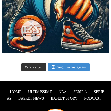
Carica altro
Segui su Instagram
HOME
ULTIMISSIME
NBA
SERIE A
SERIE
A2
BASKET NEWS
BASKET STORY
PODCAST