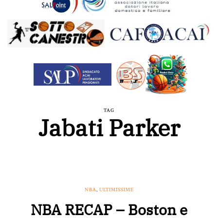
TAG
Jabati Parker
NBA
,
ULTIMISSIME
NBA RECAP – Boston e