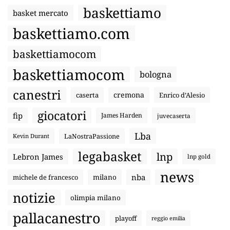
baskettiamo
basket mercato
baskettiamo.com
baskettiamocom
baskettiamocom
bologna
canestri
cremona
caserta
Enrico d’Alesio
giocatori
fip
James Harden
juvecaserta
Lba
LaNostraPassione
Kevin Durant
legabasket
lnp
Lebron James
lnp gold
news
nba
michele de francesco
milano
notizie
olimpia milano
pallacanestro
playoff
reggio emilia