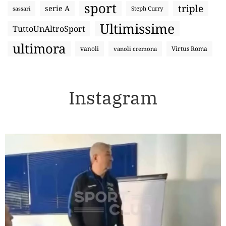
sport
triple
serie A
sassari
Steph Curry
Ultimissime
TuttoUnAltroSport
ultimora
vanoli
Virtus Roma
vanoli cremona
Instagram