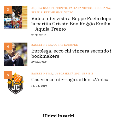
AQUILA BASKET TRENTO
,
PALLACANESTRO REGGIANA
,
3
SERIE A
,
ULTIMISSIME
,
VIDEO
Video intervista a Beppe Poeta dopo
la partita Grissin Bon Reggio Emilia
– Aquila Trento
23/11/2015
BASKET NEWS
,
COPPE EUROPEE
4
Eurolega, ecco chi vincerà secondo i
bookmakers
07/04/2021
BASKET NEWS
,
JUVECASERTA 2021
,
SERIE B
5
Caserta si interroga sul k.o. «Viola»
12/03/2019
Ultimi inseriti