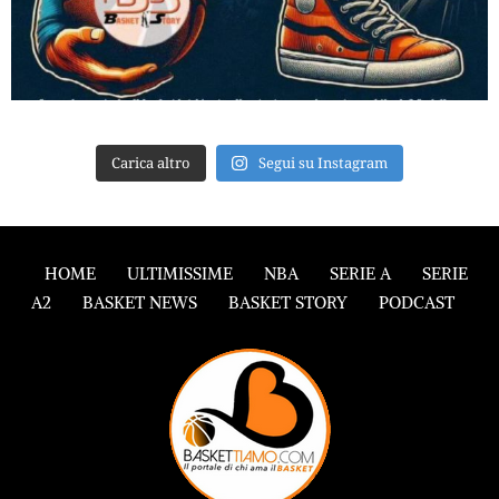
Carica altro
Segui su Instagram
HOME
ULTIMISSIME
NBA
SERIE A
SERIE
A2
BASKET NEWS
BASKET STORY
PODCAST