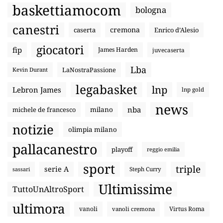
baskettiamocom
bologna
canestri
cremona
caserta
Enrico d’Alesio
giocatori
fip
James Harden
juvecaserta
Lba
LaNostraPassione
Kevin Durant
legabasket
lnp
Lebron James
lnp gold
news
nba
michele de francesco
milano
notizie
olimpia milano
pallacanestro
playoff
reggio emilia
sport
triple
serie A
sassari
Steph Curry
Ultimissime
TuttoUnAltroSport
ultimora
vanoli
Virtus Roma
vanoli cremona