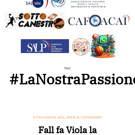
TAG
#LaNostraPassion
JUVECASERTA 2021
,
SERIE B
,
ULTIMISSIME
Fall fa Viola la