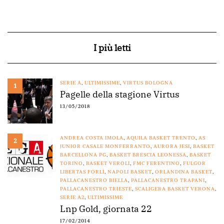
I più letti
SERIE A
,
ULTIMISSIME
,
VIRTUS BOLOGNA
1
Pagelle della stagione Virtus
13/05/2018
ANDREA COSTA IMOLA
,
AQUILA BASKET TRENTO
,
AS
2
JUNIOR CASALE MONFERRANTO
,
AURORA JESI
,
BASKET
BARCELLONA PG
,
BASKET BRESCIA LEONESSA
,
BASKET
TORINO
,
BASKET VEROLI
,
FMC FERENTINO
,
FULGOR
LIBERTAS FORLÌ
,
NAPOLI BASKET
,
ORLANDINA BASKET
,
PALLACANESTRO BIELLA
,
PALLACANESTRO TRAPANI
,
PALLACANESTRO TRIESTE
,
SCALIGERA BASKET VERONA
,
SERIE A2
,
ULTIMISSIME
Lnp Gold, giornata 22
17/02/2014