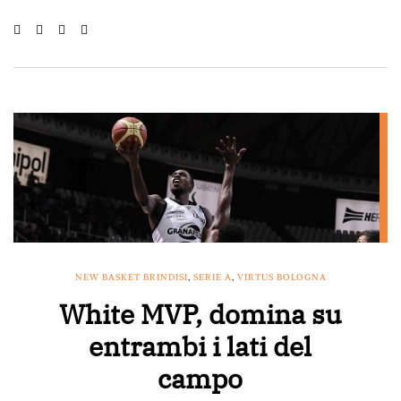
NEW BASKET BRINDISI
,
SERIE A
,
VIRTUS BOLOGNA
White MVP, domina su
entrambi i lati del
campo