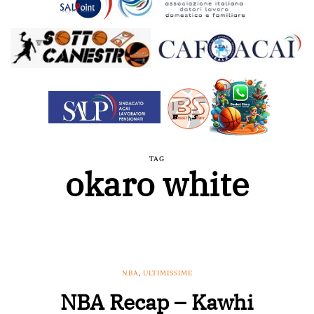
TAG
okaro white
NBA
,
ULTIMISSIME
NBA Recap – Kawhi