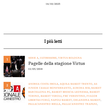
14/10/2025
I più letti
SERIE A
,
ULTIMISSIME
,
VIRTUS BOLOGNA
1
Pagelle della stagione Virtus
13/05/2018
ANDREA COSTA IMOLA
,
AQUILA BASKET TRENTO
,
AS
2
JUNIOR CASALE MONFERRANTO
,
AURORA JESI
,
BASKET
BARCELLONA PG
,
BASKET BRESCIA LEONESSA
,
BASKET
TORINO
,
BASKET VEROLI
,
FMC FERENTINO
,
FULGOR
LIBERTAS FORLÌ
,
NAPOLI BASKET
,
ORLANDINA BASKET
,
PALLACANESTRO BIELLA
,
PALLACANESTRO TRAPANI
,