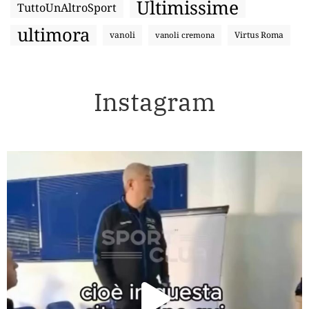
Ultimissime
TuttoUnAltroSport
ultimora
vanoli
Virtus Roma
vanoli cremona
Instagram