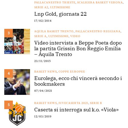
PALLACANESTRO TRIESTE
,
SCALIGERA BASKET VERONA
,
SERIE A2
,
ULTIMISSIME
Lnp Gold, giornata 22
17/02/2014
AQUILA BASKET TRENTO
,
PALLACANESTRO REGGIANA
,
3
SERIE A
,
ULTIMISSIME
,
VIDEO
Video intervista a Beppe Poeta dopo
la partita Grissin Bon Reggio Emilia
– Aquila Trento
23/11/2015
BASKET NEWS
,
COPPE EUROPEE
4
Eurolega, ecco chi vincerà secondo i
bookmakers
07/04/2021
BASKET NEWS
,
JUVECASERTA 2021
,
SERIE B
5
Caserta si interroga sul k.o. «Viola»
12/03/2019