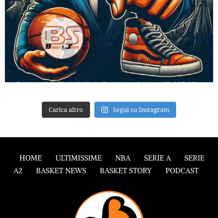
Carica altro
Segui su Instagram
HOME
ULTIMISSIME
NBA
SERIE A
SERIE
A2
BASKET NEWS
BASKET STORY
PODCAST