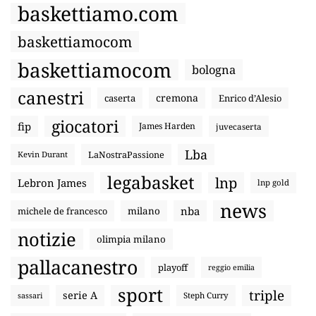
baskettiamo.com
baskettiamocom
baskettiamocom
bologna
canestri
cremona
caserta
Enrico d’Alesio
giocatori
fip
James Harden
juvecaserta
Lba
LaNostraPassione
Kevin Durant
legabasket
lnp
Lebron James
lnp gold
news
nba
michele de francesco
milano
notizie
olimpia milano
pallacanestro
playoff
reggio emilia
sport
triple
serie A
sassari
Steph Curry