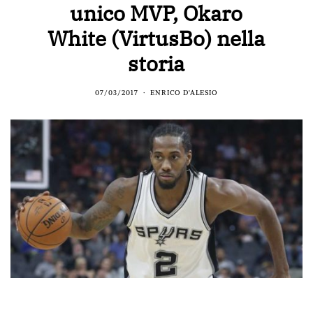
unico MVP, Okaro
White (VirtusBo) nella
storia
07/03/2017
ENRICO D'ALESIO