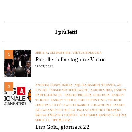
I più letti
SERIE A
,
ULTIMISSIME
,
VIRTUS BOLOGNA
1
Pagelle della stagione Virtus
13/05/2018
ANDREA COSTA IMOLA
,
AQUILA BASKET TRENTO
,
AS
2
JUNIOR CASALE MONFERRANTO
,
AURORA JESI
,
BASKET
BARCELLONA PG
,
BASKET BRESCIA LEONESSA
,
BASKET
TORINO
,
BASKET VEROLI
,
FMC FERENTINO
,
FULGOR
LIBERTAS FORLÌ
,
NAPOLI BASKET
,
ORLANDINA BASKET
,
PALLACANESTRO BIELLA
,
PALLACANESTRO TRAPANI
,
PALLACANESTRO TRIESTE
,
SCALIGERA BASKET VERONA
,
SERIE A2
,
ULTIMISSIME
Lnp Gold, giornata 22