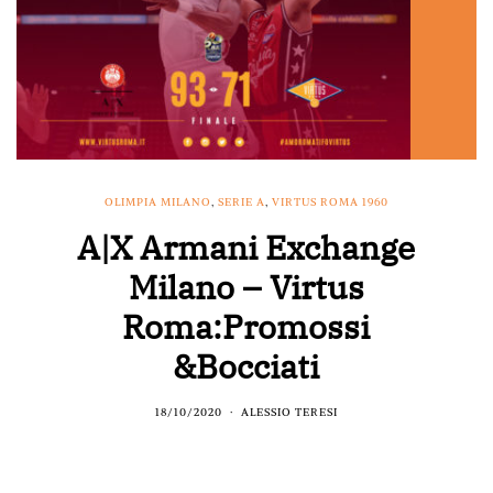
OLIMPIA MILANO
,
SERIE A
,
VIRTUS ROMA 1960
A|X Armani Exchange
Milano – Virtus
Roma:Promossi
&Bocciati
18/10/2020
ALESSIO TERESI