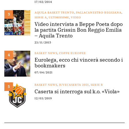
17/02/2014
AQUILA BASKET TRENTO
,
PALLACANESTRO REGGIANA
,
3
SERIE A
,
ULTIMISSIME
,
VIDEO
Video intervista a Beppe Poeta dopo
la partita Grissin Bon Reggio Emilia
– Aquila Trento
23/11/2015
BASKET NEWS
,
COPPE EUROPEE
4
Eurolega, ecco chi vincerà secondo i
bookmakers
07/04/2021
BASKET NEWS
,
JUVECASERTA 2021
,
SERIE B
5
Caserta si interroga sul k.o. «Viola»
12/03/2019