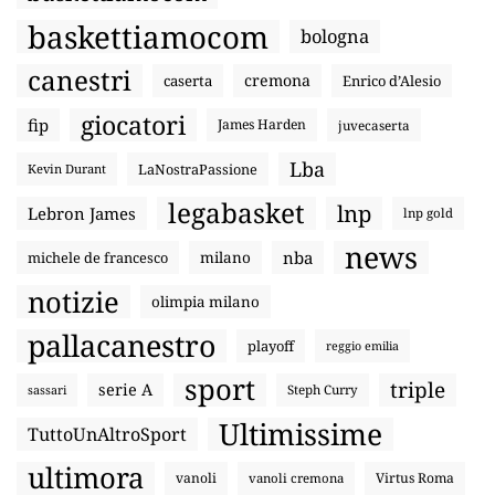
baskettiamocom
bologna
canestri
cremona
caserta
Enrico d’Alesio
giocatori
fip
James Harden
juvecaserta
Lba
LaNostraPassione
Kevin Durant
legabasket
lnp
Lebron James
lnp gold
news
nba
michele de francesco
milano
notizie
olimpia milano
pallacanestro
playoff
reggio emilia
sport
triple
serie A
sassari
Steph Curry
Ultimissime
TuttoUnAltroSport
ultimora
vanoli
Virtus Roma
vanoli cremona