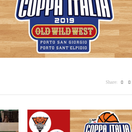
BASKET NEWS
,
ULTIMISSIME
BASKET NEWS
,
ULTIMI
Alla Roig Arena di
Piazza Paci a ca
A
,
Valencia arriva «The
con un’opera d’
Eye»
cielo apert
E
14/07/2025
17/06/2026
Share: