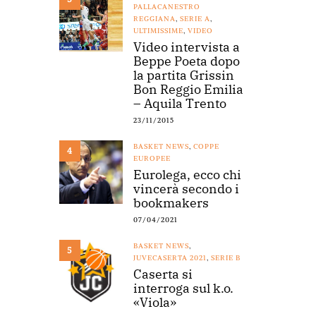
PALLACANESTRO
REGGIANA
,
SERIE A
,
ULTIMISSIME
,
VIDEO
Video intervista a
Beppe Poeta dopo
la partita Grissin
Bon Reggio Emilia
– Aquila Trento
23/11/2015
BASKET NEWS
,
COPPE
4
EUROPEE
Eurolega, ecco chi
vincerà secondo i
bookmakers
07/04/2021
BASKET NEWS
,
5
JUVECASERTA 2021
,
SERIE B
Caserta si
interroga sul k.o.
«Viola»