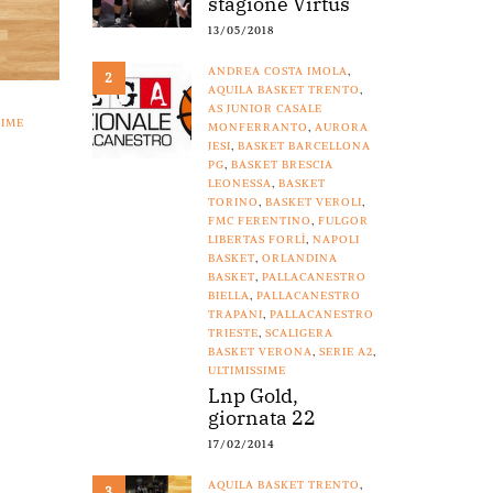
stagione Virtus
13/05/2018
ANDREA COSTA IMOLA
,
2
AQUILA BASKET TRENTO
,
AS JUNIOR CASALE
SIME
MONFERRANTO
,
AURORA
JESI
,
BASKET BARCELLONA
PG
,
BASKET BRESCIA
LEONESSA
,
BASKET
TORINO
,
BASKET VEROLI
,
FMC FERENTINO
,
FULGOR
LIBERTAS FORLÌ
,
NAPOLI
BASKET
,
ORLANDINA
BASKET
,
PALLACANESTRO
BIELLA
,
PALLACANESTRO
TRAPANI
,
PALLACANESTRO
TRIESTE
,
SCALIGERA
BASKET VERONA
,
SERIE A2
,
ULTIMISSIME
Lnp Gold,
giornata 22
17/02/2014
AQUILA BASKET TRENTO
,
3