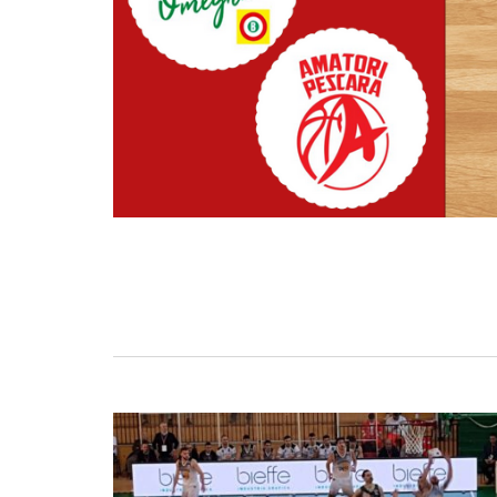
BASKET TORINO
,
BENEDETTO XIV CENTO
,
BERGAMO BASKET 2014
,
FORLÌ
PALLACANESTRO 2.015
,
FORTITUDO BOLOGN
NEW BASKET BRINDISI
,
PISTOIA BASKET
,
ROSETO
,
SCAFATI BASKET 1969
,
SCALIGERA
BASKET VERONA
,
SCANDONE AVELLINO
,
SERI
A2
,
URANIA MILANO
,
VUELLE PESARO
Serie A2, le protagoniste
della stagione 2025-26
08/08/2025