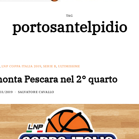
TAG
portosantelpidio
,
LNP COPPA ITALIA 2019
,
SERIE B
,
ULTIMISSIME
monta Pescara nel 2° quarto
03/2019
SALVATORE CAVALLO