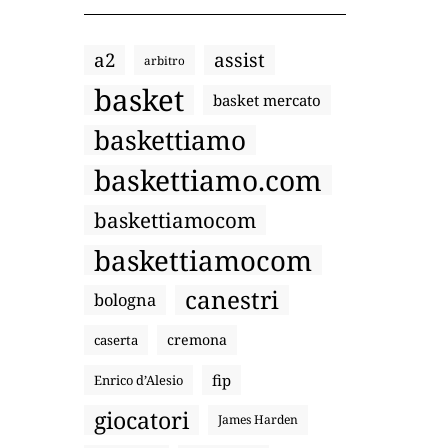
a2
assist
arbitro
basket
basket mercato
baskettiamo
baskettiamo.com
baskettiamocom
baskettiamocom
canestri
bologna
cremona
caserta
fip
Enrico d’Alesio
giocatori
James Harden