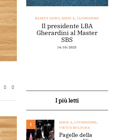
SSIME
BASKET NEWS
,
SERIE A
,
ULTIMISSIME
BASKET NEWS
nestro
Il presidente LBA
Acqu
arte a
Gherardini al Master
spons
o
SBS
14/10/2025
I più letti
SERIE A
,
ULTIMISSIME
,
1
VIRTUS BOLOGNA
Pagelle della