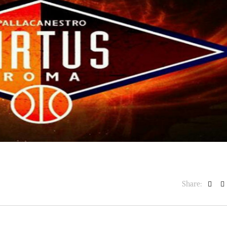
BASKET NEWS
,
ULTIMISSIME
BASKET NEWS
,
ULTIMI
Alla Roig Arena di
Piazza Paci a ca
A
,
Valencia arriva «The
con un’opera d’
Eye»
cielo apert
E
14/07/2025
17/06/2026
Share: