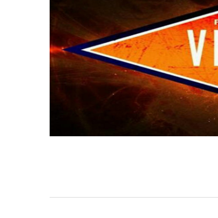
BASKET TORINO
,
BENEDETTO XIV CENTO
,
BERGAMO BASKET 2014
,
FORLÌ
PALLACANESTRO 2.015
,
FORTITUDO BOLOGN
NEW BASKET BRINDISI
,
PISTOIA BASKET
,
ROSETO
,
SCAFATI BASKET 1969
,
SCALIGERA
BASKET VERONA
,
SCANDONE AVELLINO
,
SERI
A2
,
URANIA MILANO
,
VUELLE PESARO
Serie A2, le protagoniste
della stagione 2025-26
08/08/2025