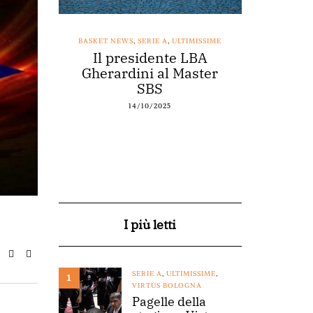
SSIME
BASKET NEWS
,
SERIE A
,
ULTIMISSIME
BASKET NEWS
nestro
Il presidente LBA
Acqu
arte a
Gherardini al Master
spons
o
SBS
14/10/2025
I più letti
SERIE A
,
ULTIMISSIME
,
1
VIRTUS BOLOGNA
Pagelle della