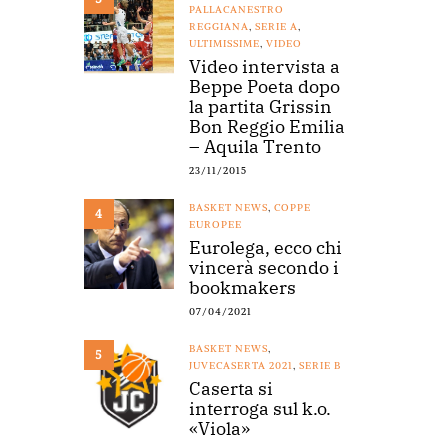
PALLACANESTRO
REGGIANA
,
SERIE A
,
ULTIMISSIME
,
VIDEO
Video intervista a
Beppe Poeta dopo
la partita Grissin
Bon Reggio Emilia
– Aquila Trento
23/11/2015
BASKET NEWS
,
COPPE
4
EUROPEE
Eurolega, ecco chi
vincerà secondo i
bookmakers
07/04/2021
BASKET NEWS
,
5
JUVECASERTA 2021
,
SERIE B
Caserta si
interroga sul k.o.
«Viola»