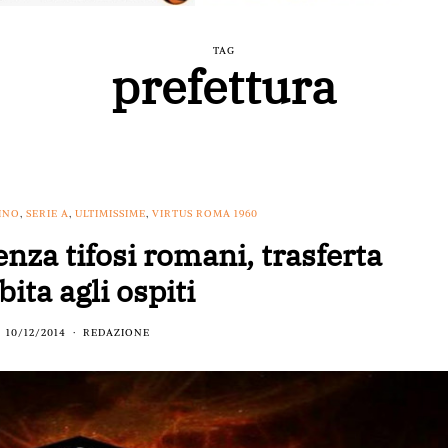
TAG
prefettura
INO
,
SERIE A
,
ULTIMISSIME
,
VIRTUS ROMA 1960
za tifosi romani, trasferta
bita agli ospiti
10/12/2014
REDAZIONE