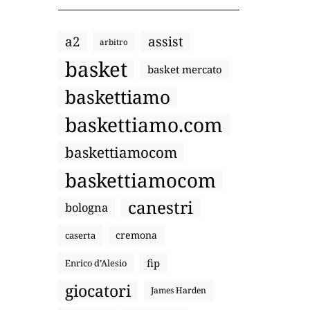
a2
assist
arbitro
basket
basket mercato
baskettiamo
baskettiamo.com
baskettiamocom
baskettiamocom
canestri
bologna
cremona
caserta
fip
Enrico d’Alesio
giocatori
James Harden