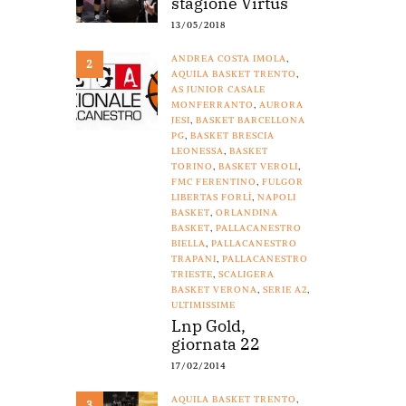
stagione Virtus
13/05/2018
ANDREA COSTA IMOLA
,
2
AQUILA BASKET TRENTO
,
AS JUNIOR CASALE
MONFERRANTO
,
AURORA
JESI
,
BASKET BARCELLONA
PG
,
BASKET BRESCIA
LEONESSA
,
BASKET
TORINO
,
BASKET VEROLI
,
FMC FERENTINO
,
FULGOR
LIBERTAS FORLÌ
,
NAPOLI
BASKET
,
ORLANDINA
BASKET
,
PALLACANESTRO
BIELLA
,
PALLACANESTRO
TRAPANI
,
PALLACANESTRO
TRIESTE
,
SCALIGERA
BASKET VERONA
,
SERIE A2
,
ULTIMISSIME
Lnp Gold,
giornata 22
17/02/2014
AQUILA BASKET TRENTO
,
3