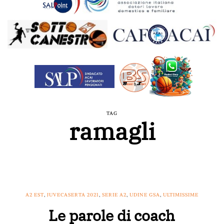
TAG
ramagli
A2 EST
,
JUVECASERTA 2021
,
SERIE A2
,
UDINE GSA
,
ULTIMISSIME
Le parole di coach