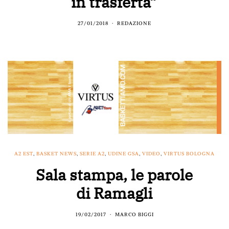
in trasferta”
27/01/2018
REDAZIONE
A2 EST
,
BASKET NEWS
,
SERIE A2
,
UDINE GSA
,
VIDEO
,
VIRTUS BOLOGNA
Sala stampa, le parole
di Ramagli
19/02/2017
MARCO BIGGI