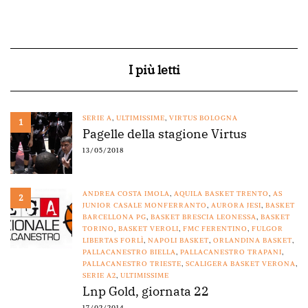
I più letti
SERIE A
,
ULTIMISSIME
,
VIRTUS BOLOGNA
1
Pagelle della stagione Virtus
13/05/2018
ANDREA COSTA IMOLA
,
AQUILA BASKET TRENTO
,
AS
2
JUNIOR CASALE MONFERRANTO
,
AURORA JESI
,
BASKET
BARCELLONA PG
,
BASKET BRESCIA LEONESSA
,
BASKET
TORINO
,
BASKET VEROLI
,
FMC FERENTINO
,
FULGOR
LIBERTAS FORLÌ
,
NAPOLI BASKET
,
ORLANDINA BASKET
,
PALLACANESTRO BIELLA
,
PALLACANESTRO TRAPANI
,
PALLACANESTRO TRIESTE
,
SCALIGERA BASKET VERONA
,
SERIE A2
,
ULTIMISSIME
Lnp Gold, giornata 22
17/02/2014