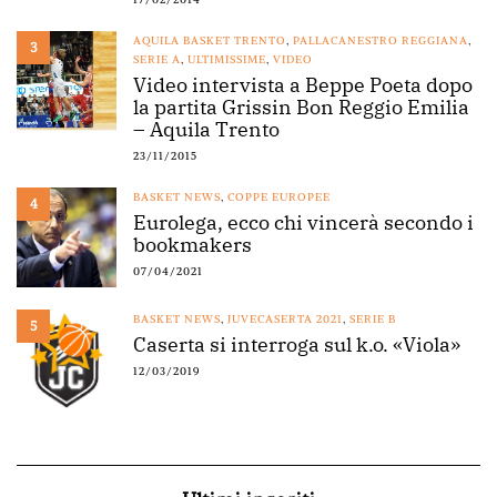
AQUILA BASKET TRENTO
,
PALLACANESTRO REGGIANA
,
3
SERIE A
,
ULTIMISSIME
,
VIDEO
Video intervista a Beppe Poeta dopo
la partita Grissin Bon Reggio Emilia
– Aquila Trento
23/11/2015
BASKET NEWS
,
COPPE EUROPEE
4
Eurolega, ecco chi vincerà secondo i
bookmakers
07/04/2021
BASKET NEWS
,
JUVECASERTA 2021
,
SERIE B
5
Caserta si interroga sul k.o. «Viola»
12/03/2019