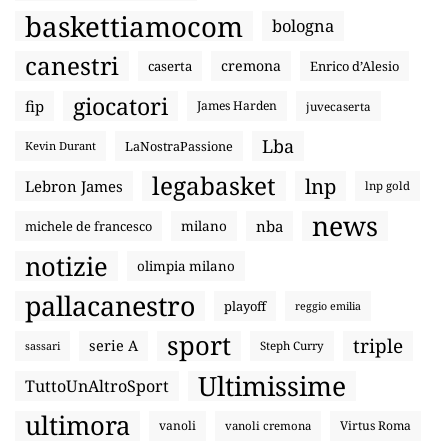
baskettiamocom
bologna
canestri
cremona
caserta
Enrico d’Alesio
giocatori
fip
James Harden
juvecaserta
Lba
LaNostraPassione
Kevin Durant
legabasket
lnp
Lebron James
lnp gold
news
nba
michele de francesco
milano
notizie
olimpia milano
pallacanestro
playoff
reggio emilia
sport
triple
serie A
sassari
Steph Curry
Ultimissime
TuttoUnAltroSport
ultimora
vanoli
Virtus Roma
vanoli cremona