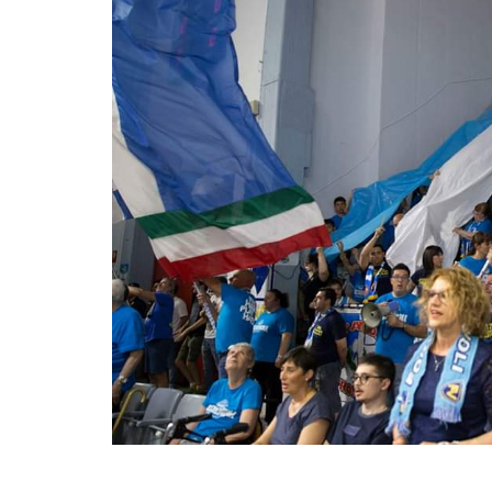
BASKET TORINO
,
BENEDETTO XIV CENTO
,
BERGAMO BASKET 2014
,
FORLÌ
PALLACANESTRO 2.015
,
FORTITUDO BOLOGN
NEW BASKET BRINDISI
,
PISTOIA BASKET
,
ROSETO
,
SCAFATI BASKET 1969
,
SCALIGERA
BASKET VERONA
,
SCANDONE AVELLINO
,
SERI
A2
,
URANIA MILANO
,
VUELLE PESARO
Serie A2, le protagoniste
della stagione 2025-26
08/08/2025