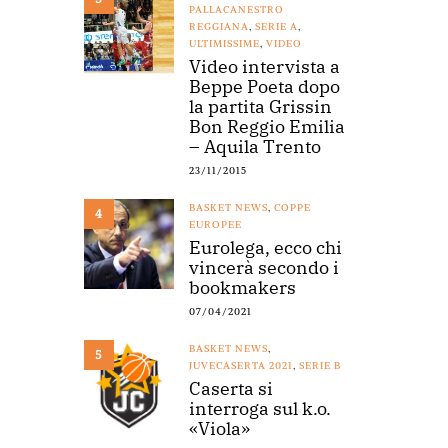
PALLACANESTRO
REGGIANA
,
SERIE A
,
ULTIMISSIME
,
VIDEO
Video intervista a
Beppe Poeta dopo
la partita Grissin
Bon Reggio Emilia
– Aquila Trento
23/11/2015
BASKET NEWS
,
COPPE
4
EUROPEE
Eurolega, ecco chi
vincerà secondo i
bookmakers
07/04/2021
BASKET NEWS
,
5
JUVECASERTA 2021
,
SERIE B
Caserta si
interroga sul k.o.
«Viola»