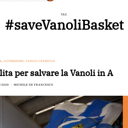
TAG
#saveVanoliBasket
A
,
ULTIMISSIME
,
VANOLI CREMONA
ta per salvare la Vanoli in A
/2020
MICHELE DE FRANCESCO