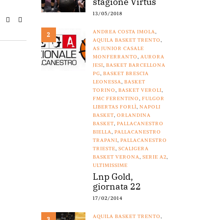
stagione Virtus
13/05/2018
ANDREA COSTA IMOLA
,
2
AQUILA BASKET TRENTO
,
AS JUNIOR CASALE
MONFERRANTO
,
AURORA
JESI
,
BASKET BARCELLONA
PG
,
BASKET BRESCIA
LEONESSA
,
BASKET
TORINO
,
BASKET VEROLI
,
FMC FERENTINO
,
FULGOR
LIBERTAS FORLÌ
,
NAPOLI
BASKET
,
ORLANDINA
BASKET
,
PALLACANESTRO
BIELLA
,
PALLACANESTRO
TRAPANI
,
PALLACANESTRO
TRIESTE
,
SCALIGERA
BASKET VERONA
,
SERIE A2
,
ULTIMISSIME
Lnp Gold,
giornata 22
17/02/2014
AQUILA BASKET TRENTO
,
3