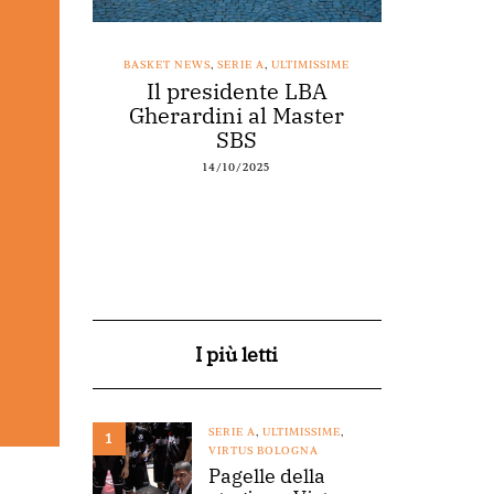
SSIME
BASKET NEWS
,
SERIE A
,
ULTIMISSIME
BASKET NEWS
nestro
Il presidente LBA
Acqu
arte a
Gherardini al Master
spons
o
SBS
14/10/2025
I più letti
SERIE A
,
ULTIMISSIME
,
1
VIRTUS BOLOGNA
Pagelle della