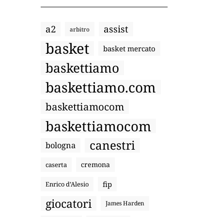
a2
assist
arbitro
basket
basket mercato
baskettiamo
baskettiamo.com
baskettiamocom
baskettiamocom
canestri
bologna
cremona
caserta
fip
Enrico d’Alesio
giocatori
James Harden