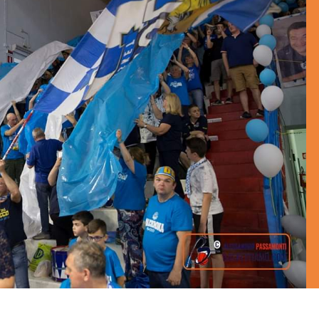
BASKET NEWS
,
ULTIMISSIME
BASKET NEWS
,
ULTIMI
Alla Roig Arena di
Piazza Paci a ca
A
,
Valencia arriva «The
con un’opera d’
Eye»
cielo apert
E
14/07/2025
17/06/2026