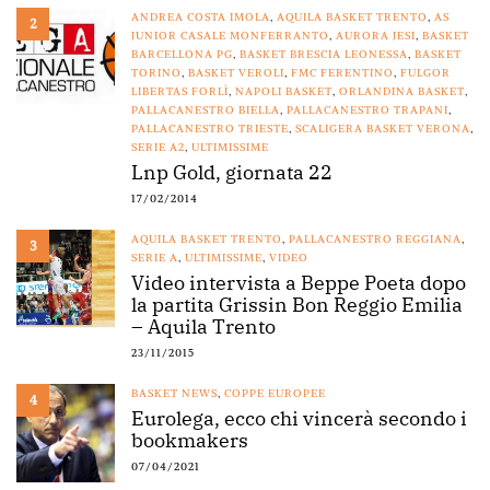
ANDREA COSTA IMOLA
,
AQUILA BASKET TRENTO
,
AS
2
JUNIOR CASALE MONFERRANTO
,
AURORA JESI
,
BASKET
BARCELLONA PG
,
BASKET BRESCIA LEONESSA
,
BASKET
TORINO
,
BASKET VEROLI
,
FMC FERENTINO
,
FULGOR
LIBERTAS FORLÌ
,
NAPOLI BASKET
,
ORLANDINA BASKET
,
PALLACANESTRO BIELLA
,
PALLACANESTRO TRAPANI
,
PALLACANESTRO TRIESTE
,
SCALIGERA BASKET VERONA
,
SERIE A2
,
ULTIMISSIME
Lnp Gold, giornata 22
17/02/2014
AQUILA BASKET TRENTO
,
PALLACANESTRO REGGIANA
,
3
SERIE A
,
ULTIMISSIME
,
VIDEO
Video intervista a Beppe Poeta dopo
la partita Grissin Bon Reggio Emilia
– Aquila Trento
23/11/2015
BASKET NEWS
,
COPPE EUROPEE
4
Eurolega, ecco chi vincerà secondo i
bookmakers
07/04/2021