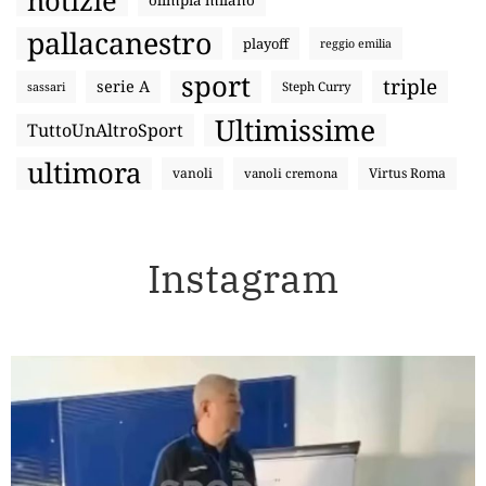
pallacanestro
playoff
reggio emilia
sport
triple
serie A
sassari
Steph Curry
Ultimissime
TuttoUnAltroSport
ultimora
vanoli
Virtus Roma
vanoli cremona
Instagram