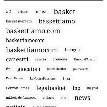
basket
a2
assist
arbitro
baskettiamo
basket mercato
baskettiamo.com
baskettiamocom
baskettiamocom
bologna
canestri
cremona
caserta
Enrico d’Alesio
giocatori
fip
James Harden
juvecaserta
Lba
LaNostraPassione
Kevin Durant
legabasket
lnp
Lebron James
lnp gold
news
nba
michele de francesco
milano
notizie
olimpia milano