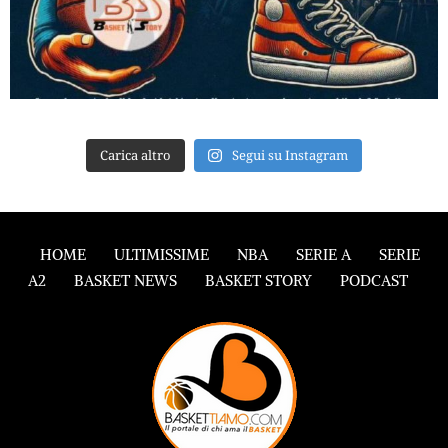
Carica altro
Segui su Instagram
HOME
ULTIMISSIME
NBA
SERIE A
SERIE
A2
BASKET NEWS
BASKET STORY
PODCAST