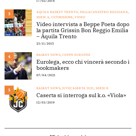
17/02/2014
AQUILA BASKET TRENTO
,
PALLACANESTRO REGGIANA
,
3
SERIE A
,
ULTIMISSIME
,
VIDEO
Video intervista a Beppe Poeta dopo
la partita Grissin Bon Reggio Emilia
– Aquila Trento
23/11/2015
BASKET NEWS
,
COPPE EUROPEE
4
Eurolega, ecco chi vincerà secondo i
bookmakers
07/04/2021
BASKET NEWS
,
JUVECASERTA 2021
,
SERIE B
5
Caserta si interroga sul k.o. «Viola»
12/03/2019