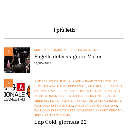
I più letti
SERIE A
,
ULTIMISSIME
,
VIRTUS BOLOGNA
1
Pagelle della stagione Virtus
13/05/2018
ANDREA COSTA IMOLA
,
AQUILA BASKET TRENTO
,
AS
2
JUNIOR CASALE MONFERRANTO
,
AURORA JESI
,
BASKET
BARCELLONA PG
,
BASKET BRESCIA LEONESSA
,
BASKET
TORINO
,
BASKET VEROLI
,
FMC FERENTINO
,
FULGOR
LIBERTAS FORLÌ
,
NAPOLI BASKET
,
ORLANDINA BASKET
,
PALLACANESTRO BIELLA
,
PALLACANESTRO TRAPANI
,
PALLACANESTRO TRIESTE
,
SCALIGERA BASKET VERONA
,
SERIE A2
,
ULTIMISSIME
Lnp Gold, giornata 22