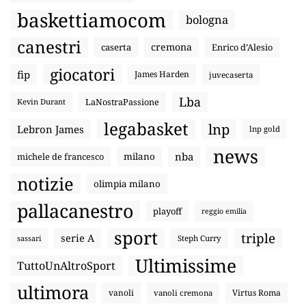
baskettiamocom
bologna
canestri
cremona
caserta
Enrico d’Alesio
giocatori
fip
James Harden
juvecaserta
Lba
LaNostraPassione
Kevin Durant
legabasket
lnp
Lebron James
lnp gold
news
nba
michele de francesco
milano
notizie
olimpia milano
pallacanestro
playoff
reggio emilia
sport
triple
serie A
sassari
Steph Curry
Ultimissime
TuttoUnAltroSport
ultimora
vanoli
Virtus Roma
vanoli cremona