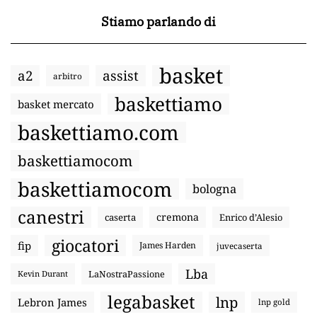
Stiamo parlando di
basket
a2
assist
arbitro
baskettiamo
basket mercato
baskettiamo.com
baskettiamocom
baskettiamocom
bologna
canestri
cremona
caserta
Enrico d’Alesio
giocatori
fip
James Harden
juvecaserta
Lba
LaNostraPassione
Kevin Durant
legabasket
lnp
Lebron James
lnp gold