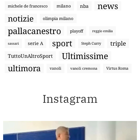
news
nba
michele de francesco
milano
notizie
olimpia milano
pallacanestro
playoff
reggio emilia
sport
triple
serie A
sassari
Steph Curry
Ultimissime
TuttoUnAltroSport
ultimora
vanoli
Virtus Roma
vanoli cremona
Instagram