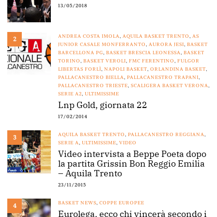
13/05/2018
ANDREA COSTA IMOLA
,
AQUILA BASKET TRENTO
,
AS
2
JUNIOR CASALE MONFERRANTO
,
AURORA JESI
,
BASKET
BARCELLONA PG
,
BASKET BRESCIA LEONESSA
,
BASKET
TORINO
,
BASKET VEROLI
,
FMC FERENTINO
,
FULGOR
LIBERTAS FORLÌ
,
NAPOLI BASKET
,
ORLANDINA BASKET
,
PALLACANESTRO BIELLA
,
PALLACANESTRO TRAPANI
,
PALLACANESTRO TRIESTE
,
SCALIGERA BASKET VERONA
,
SERIE A2
,
ULTIMISSIME
Lnp Gold, giornata 22
17/02/2014
AQUILA BASKET TRENTO
,
PALLACANESTRO REGGIANA
,
3
SERIE A
,
ULTIMISSIME
,
VIDEO
Video intervista a Beppe Poeta dopo
la partita Grissin Bon Reggio Emilia
– Aquila Trento
23/11/2015
BASKET NEWS
,
COPPE EUROPEE
4
Eurolega, ecco chi vincerà secondo i