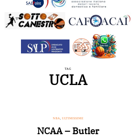
TAG
UCLA
NBA
,
ULTIMISSIME
NCAA – Butler