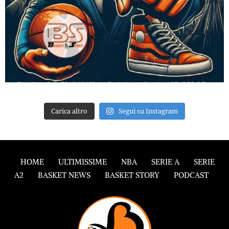
Carica altro
Segui su Instagram
HOME
ULTIMISSIME
NBA
SERIE A
SERIE
A2
BASKET NEWS
BASKET STORY
PODCAST