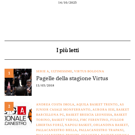
14/10/2025
I più letti
SERIE A
,
ULTIMISSIME
,
VIRTUS BOLOGNA
1
Pagelle della stagione Virtus
13/05/2018
ANDREA COSTA IMOLA
,
AQUILA BASKET TRENTO
,
AS
2
JUNIOR CASALE MONFERRANTO
,
AURORA JESI
,
BASKET
BARCELLONA PG
,
BASKET BRESCIA LEONESSA
,
BASKET
TORINO
,
BASKET VEROLI
,
FMC FERENTINO
,
FULGOR
LIBERTAS FORLÌ
,
NAPOLI BASKET
,
ORLANDINA BASKET
,
PALLACANESTRO BIELLA
,
PALLACANESTRO TRAPANI
,