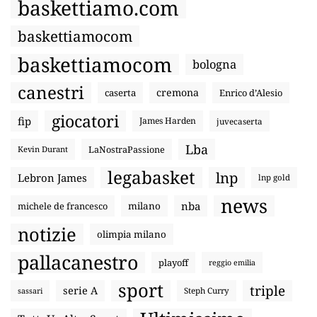
baskettiamo.com
baskettiamocom
baskettiamocom
bologna
canestri
cremona
caserta
Enrico d’Alesio
giocatori
fip
James Harden
juvecaserta
Lba
LaNostraPassione
Kevin Durant
legabasket
lnp
Lebron James
lnp gold
news
nba
michele de francesco
milano
notizie
olimpia milano
pallacanestro
playoff
reggio emilia
sport
triple
serie A
sassari
Steph Curry