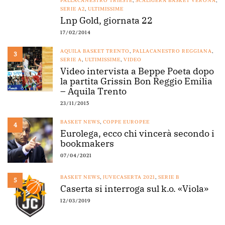
PALLACANESTRO TRIESTE
,
SCALIGERA BASKET VERONA
,
SERIE A2
,
ULTIMISSIME
Lnp Gold, giornata 22
17/02/2014
AQUILA BASKET TRENTO
,
PALLACANESTRO REGGIANA
,
3
SERIE A
,
ULTIMISSIME
,
VIDEO
Video intervista a Beppe Poeta dopo
la partita Grissin Bon Reggio Emilia
– Aquila Trento
23/11/2015
BASKET NEWS
,
COPPE EUROPEE
4
Eurolega, ecco chi vincerà secondo i
bookmakers
07/04/2021
BASKET NEWS
,
JUVECASERTA 2021
,
SERIE B
5
Caserta si interroga sul k.o. «Viola»
12/03/2019