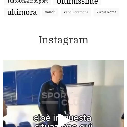
Ultimissime
TuttoUnAltroSport
ultimora
vanoli
Virtus Roma
vanoli cremona
Instagram