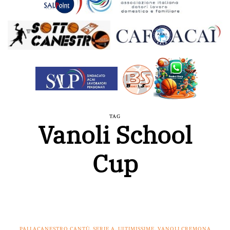
TAG
Vanoli School
Cup
PALLACANESTRO CANTÙ
,
SERIE A
,
ULTIMISSIME
,
VANOLI CREMONA