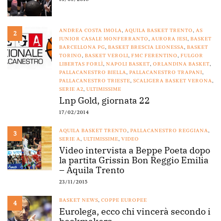
ANDREA COSTA IMOLA
,
AQUILA BASKET TRENTO
,
AS
2
JUNIOR CASALE MONFERRANTO
,
AURORA JESI
,
BASKET
BARCELLONA PG
,
BASKET BRESCIA LEONESSA
,
BASKET
TORINO
,
BASKET VEROLI
,
FMC FERENTINO
,
FULGOR
LIBERTAS FORLÌ
,
NAPOLI BASKET
,
ORLANDINA BASKET
,
PALLACANESTRO BIELLA
,
PALLACANESTRO TRAPANI
,
PALLACANESTRO TRIESTE
,
SCALIGERA BASKET VERONA
,
SERIE A2
,
ULTIMISSIME
Lnp Gold, giornata 22
17/02/2014
AQUILA BASKET TRENTO
,
PALLACANESTRO REGGIANA
,
3
SERIE A
,
ULTIMISSIME
,
VIDEO
Video intervista a Beppe Poeta dopo
la partita Grissin Bon Reggio Emilia
– Aquila Trento
23/11/2015
BASKET NEWS
,
COPPE EUROPEE
4
Eurolega, ecco chi vincerà secondo i