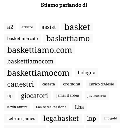
Stiamo parlando di
basket
a2
assist
arbitro
baskettiamo
basket mercato
baskettiamo.com
baskettiamocom
baskettiamocom
bologna
canestri
cremona
caserta
Enrico d’Alesio
giocatori
fip
James Harden
juvecaserta
Lba
LaNostraPassione
Kevin Durant
legabasket
lnp
Lebron James
lnp gold