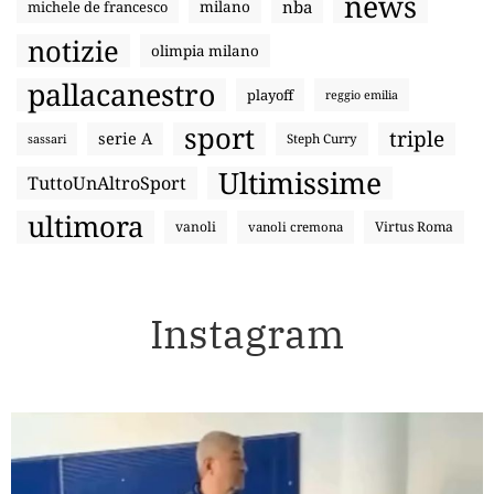
news
nba
michele de francesco
milano
notizie
olimpia milano
pallacanestro
playoff
reggio emilia
sport
triple
serie A
sassari
Steph Curry
Ultimissime
TuttoUnAltroSport
ultimora
vanoli
Virtus Roma
vanoli cremona
Instagram