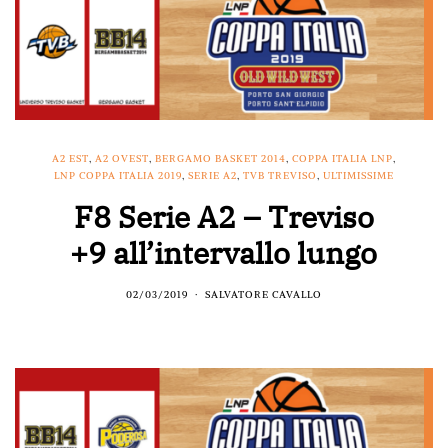
A2 EST
,
A2 OVEST
,
BERGAMO BASKET 2014
,
COPPA ITALIA LNP
,
LNP COPPA ITALIA 2019
,
SERIE A2
,
TVB TREVISO
,
ULTIMISSIME
F8 Serie A2 – Treviso
+9 all’intervallo lungo
02/03/2019
SALVATORE CAVALLO