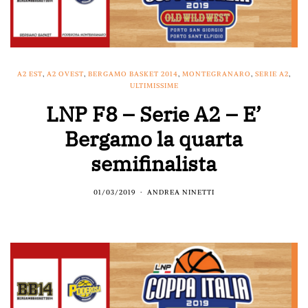
A2 EST
,
A2 OVEST
,
BERGAMO BASKET 2014
,
MONTEGRANARO
,
SERIE A2
,
ULTIMISSIME
LNP F8 – Serie A2 – E’
Bergamo la quarta
semifinalista
01/03/2019
ANDREA NINETTI