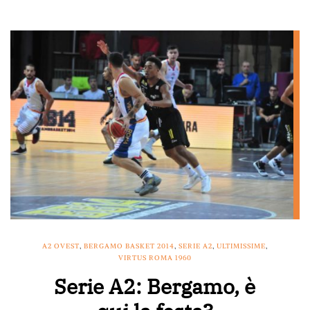
A2 OVEST
,
BERGAMO BASKET 2014
,
SERIE A2
,
ULTIMISSIME
,
VIRTUS ROMA 1960
Serie A2: Bergamo, è