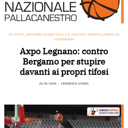
A2 OVEST
,
BERGAMO BASKET 2014
,
L.B. LEGNANO KNIGHTS
,
SERIE A2
,
ULTIMISSIME
Axpo Legnano: contro
Bergamo per stupire
davanti ai propri tifosi
25/01/2019
FEDERICO GUIDO