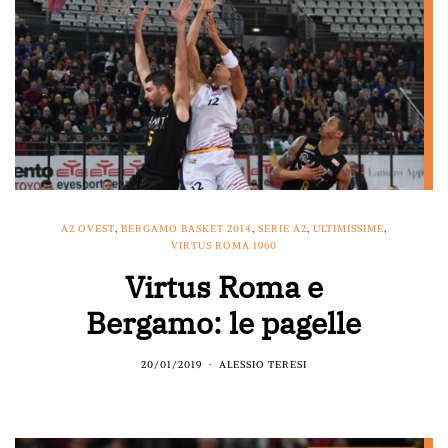
A2 OVEST
,
BERGAMO BASKET 2014
,
SERIE A2
,
ULTIMISSIME
,
VIRTUS ROMA 1960
Virtus Roma e
Bergamo: le pagelle
20/01/2019
ALESSIO TERESI