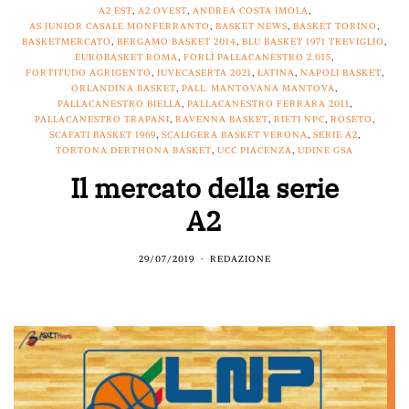
A2 EST
,
A2 OVEST
,
ANDREA COSTA IMOLA
,
AS JUNIOR CASALE MONFERRANTO
,
BASKET NEWS
,
BASKET TORINO
,
BASKETMERCATO
,
BERGAMO BASKET 2014
,
BLU BASKET 1971 TREVIGLIO
,
EUROBASKET ROMA
,
FORLÌ PALLACANESTRO 2.015
,
FORTITUDO AGRIGENTO
,
JUVECASERTA 2021
,
LATINA
,
NAPOLI BASKET
,
ORLANDINA BASKET
,
PALL. MANTOVANA MANTOVA
,
PALLACANESTRO BIELLA
,
PALLACANESTRO FERRARA 2011
,
PALLACANESTRO TRAPANI
,
RAVENNA BASKET
,
RIETI NPC
,
ROSETO
,
SCAFATI BASKET 1969
,
SCALIGERA BASKET VERONA
,
SERIE A2
,
TORTONA DERTHONA BASKET
,
UCC PIACENZA
,
UDINE GSA
Il mercato della serie
A2
29/07/2019
REDAZIONE