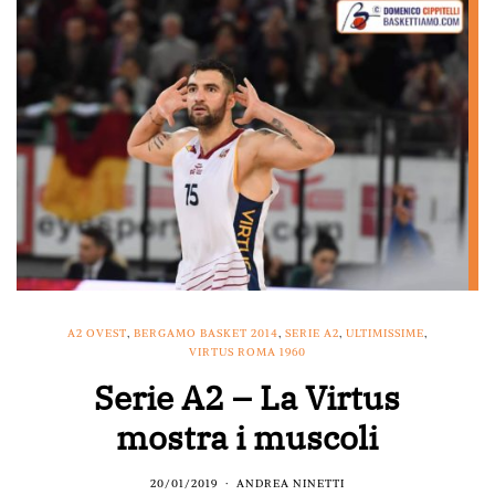
A2 OVEST
,
BERGAMO BASKET 2014
,
SERIE A2
,
ULTIMISSIME
,
VIRTUS ROMA 1960
Serie A2 – La Virtus
mostra i muscoli
20/01/2019
ANDREA NINETTI