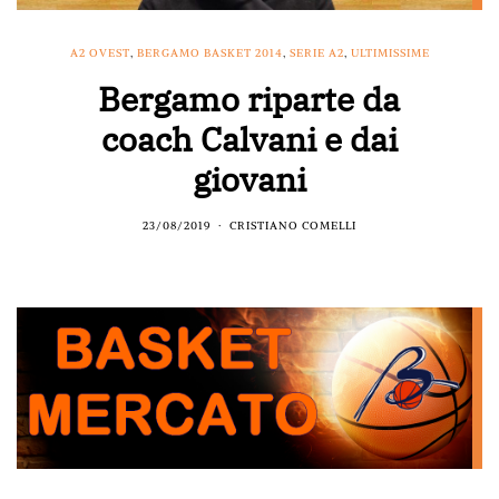
A2 OVEST
,
BERGAMO BASKET 2014
,
SERIE A2
,
ULTIMISSIME
Bergamo riparte da
coach Calvani e dai
giovani
23/08/2019
CRISTIANO COMELLI