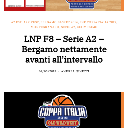
A2 EST
,
A2 OVEST
,
BERGAMO BASKET 2014
,
LNP COPPA ITALIA 2019
,
MONTEGRANARO
,
SERIE A2
,
ULTIMISSIME
LNP F8 – Serie A2 –
Bergamo nettamente
avanti all’intervallo
01/03/2019
ANDREA NINETTI