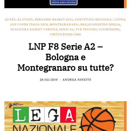
A2 EST
,
A2 OVEST
,
BERGAMO BASKET 2014
,
FORTITUDO BOLOGNA
,
LATINA
,
LNP COPPA ITALIA 2019
,
MONTEGRANARO
,
PALLACANESTRO BIELLA
,
SCALIGERA BASKET VERONA
,
SERIE A2
,
TVB TREVISO
,
ULTIMISSIME
,
VIRTUS ROMA 1960
LNP F8 Serie A2 –
Bologna e
Montegranaro su tutte?
28/02/2019
ANDREA NINETTI