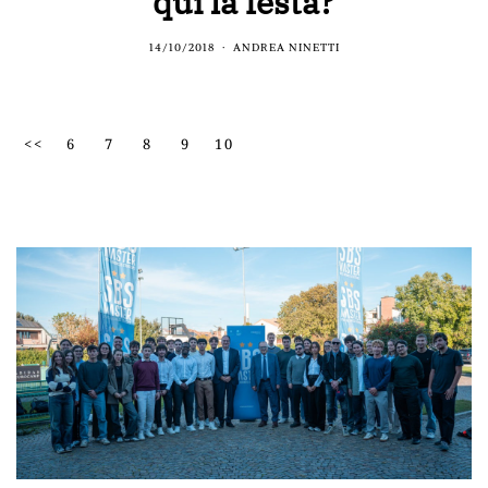
qui la festa?
14/10/2018
ANDREA NINETTI
<<
6
7
8
9
10