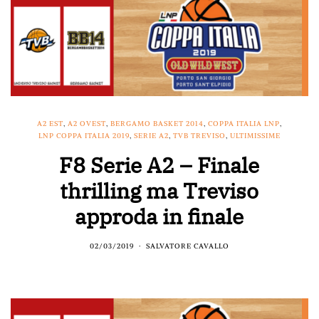
A2 EST
,
A2 OVEST
,
BERGAMO BASKET 2014
,
COPPA ITALIA LNP
,
LNP COPPA ITALIA 2019
,
SERIE A2
,
TVB TREVISO
,
ULTIMISSIME
F8 Serie A2 – Finale
thrilling ma Treviso
approda in finale
02/03/2019
SALVATORE CAVALLO