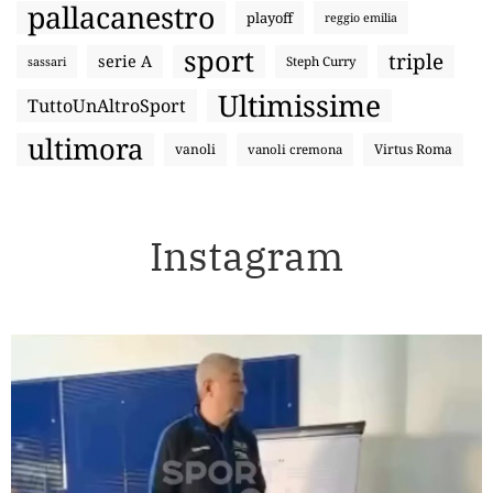
pallacanestro
playoff
reggio emilia
sport
triple
serie A
sassari
Steph Curry
Ultimissime
TuttoUnAltroSport
ultimora
vanoli
Virtus Roma
vanoli cremona
Instagram