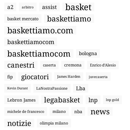
basket
a2
assist
arbitro
baskettiamo
basket mercato
baskettiamo.com
baskettiamocom
baskettiamocom
bologna
canestri
cremona
caserta
Enrico d’Alesio
giocatori
fip
James Harden
juvecaserta
Lba
LaNostraPassione
Kevin Durant
legabasket
lnp
Lebron James
lnp gold
news
nba
michele de francesco
milano
notizie
olimpia milano