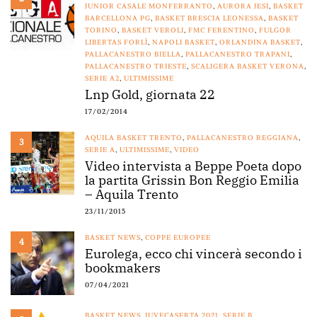
JUNIOR CASALE MONFERRANTO
,
AURORA JESI
,
BASKET
BARCELLONA PG
,
BASKET BRESCIA LEONESSA
,
BASKET
TORINO
,
BASKET VEROLI
,
FMC FERENTINO
,
FULGOR
LIBERTAS FORLÌ
,
NAPOLI BASKET
,
ORLANDINA BASKET
,
PALLACANESTRO BIELLA
,
PALLACANESTRO TRAPANI
,
PALLACANESTRO TRIESTE
,
SCALIGERA BASKET VERONA
,
SERIE A2
,
ULTIMISSIME
Lnp Gold, giornata 22
17/02/2014
AQUILA BASKET TRENTO
,
PALLACANESTRO REGGIANA
,
3
SERIE A
,
ULTIMISSIME
,
VIDEO
Video intervista a Beppe Poeta dopo
la partita Grissin Bon Reggio Emilia
– Aquila Trento
23/11/2015
BASKET NEWS
,
COPPE EUROPEE
4
Eurolega, ecco chi vincerà secondo i
bookmakers
07/04/2021
BASKET NEWS
,
JUVECASERTA 2021
,
SERIE B