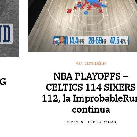
NBA
,
ULTIMISSIME
NBA PLAYOFFS –
NG
CELTICS 114 SIXERS
112, la ImprobableRu
continua
10/05/2018
ENRICO D'ALESIO