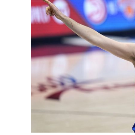
BASKET TORINO
,
BENEDETTO XIV CENTO
,
BERGAMO BASKET 2014
,
FORLÌ
PALLACANESTRO 2.015
,
FORTITUDO BOLOGN
NEW BASKET BRINDISI
,
PISTOIA BASKET
,
ROSETO
,
SCAFATI BASKET 1969
,
SCALIGERA
BASKET VERONA
,
SCANDONE AVELLINO
,
SERI
A2
,
URANIA MILANO
,
VUELLE PESARO
Serie A2, le protagoniste
della stagione 2025-26
08/08/2025