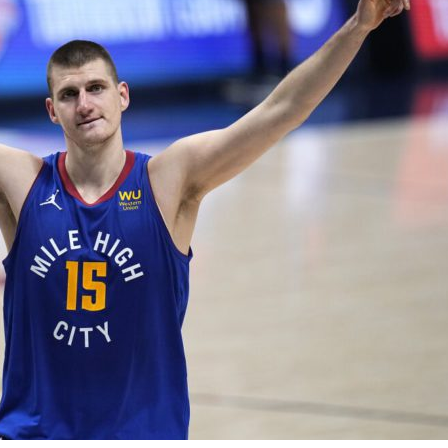
BASKET NEWS
,
ULTIMISSIME
BASKET NEWS
,
ULTIMI
Alla Roig Arena di
Piazza Paci a ca
A
,
Valencia arriva «The
con un’opera d’
Eye»
cielo apert
E
14/07/2025
17/06/2026