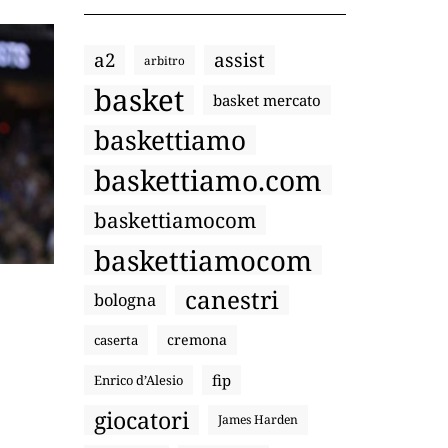
a2
assist
arbitro
basket
basket mercato
baskettiamo
baskettiamo.com
baskettiamocom
baskettiamocom
canestri
bologna
cremona
caserta
fip
Enrico d’Alesio
giocatori
James Harden