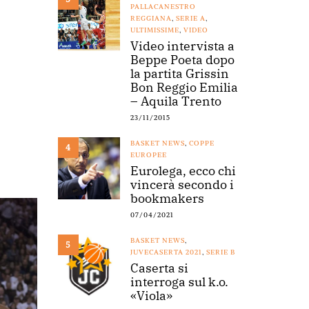
PALLACANESTRO
REGGIANA
,
SERIE A
,
ULTIMISSIME
,
VIDEO
Video intervista a
Beppe Poeta dopo
la partita Grissin
Bon Reggio Emilia
– Aquila Trento
23/11/2015
BASKET NEWS
,
COPPE
4
EUROPEE
Eurolega, ecco chi
vincerà secondo i
bookmakers
07/04/2021
BASKET NEWS
,
5
JUVECASERTA 2021
,
SERIE B
Caserta si
interroga sul k.o.
«Viola»