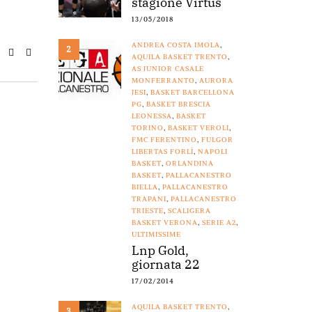
stagione Virtus
13/05/2018
ANDREA COSTA IMOLA
,
2
AQUILA BASKET TRENTO
,
AS JUNIOR CASALE
MONFERRANTO
,
AURORA
JESI
,
BASKET BARCELLONA
PG
,
BASKET BRESCIA
LEONESSA
,
BASKET
TORINO
,
BASKET VEROLI
,
FMC FERENTINO
,
FULGOR
LIBERTAS FORLÌ
,
NAPOLI
BASKET
,
ORLANDINA
BASKET
,
PALLACANESTRO
BIELLA
,
PALLACANESTRO
TRAPANI
,
PALLACANESTRO
TRIESTE
,
SCALIGERA
BASKET VERONA
,
SERIE A2
,
ULTIMISSIME
Lnp Gold,
giornata 22
17/02/2014
AQUILA BASKET TRENTO
,
3