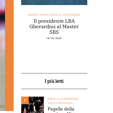
SSIME
BASKET NEWS
,
SERIE A
,
ULTIMISSIME
BASKET NEWS
nestro
Il presidente LBA
Acqu
arte a
Gherardini al Master
spons
o
SBS
14/10/2025
I più letti
SERIE A
,
ULTIMISSIME
,
1
VIRTUS BOLOGNA
Pagelle della