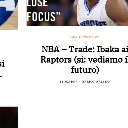
NBA
,
ULTIMISSIME
NBA – Trade: Ibaka a
Raptors (sì: vediamo i
si
futuro)
1
14/02/2017
ENRICO D'ALESIO