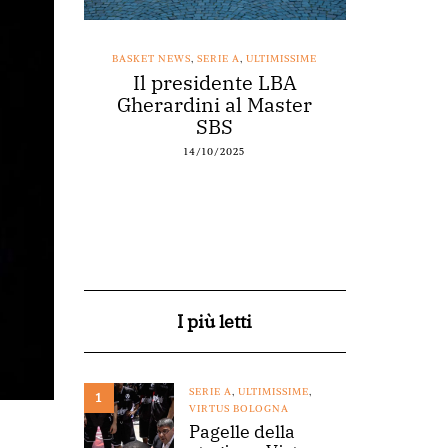
SSIME
BASKET NEWS
,
SERIE A
,
ULTIMISSIME
BASKET NEWS
nestro
Il presidente LBA
Acqu
arte a
Gherardini al Master
spons
o
SBS
14/10/2025
I più letti
SERIE A
,
ULTIMISSIME
,
1
VIRTUS BOLOGNA
Pagelle della