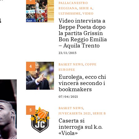
PALLACANESTRO
REGGIANA
,
SERIE A
,
ULTIMISSIME
,
VIDEO
a
Video intervista a
Beppe Poeta dopo
la partita Grissin
Bon Reggio Emilia
– Aquila Trento
23/11/2015
BASKET NEWS
,
COPPE
4
EUROPEE
Eurolega, ecco chi
vincerà secondo i
bookmakers
07/04/2021
BASKET NEWS
,
5
JUVECASERTA 2021
,
SERIE B
Caserta si
interroga sul k.o.
«Viola»