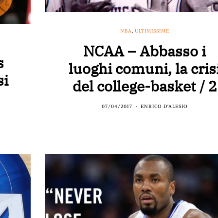
NBA
,
ULTIMISSIME
NCAA – Abbasso i
s
luoghi comuni, la cris
si
del college-basket / 2
07/04/2017
ENRICO D'ALESIO