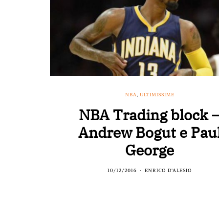
NBA
,
ULTIMISSIME
NBA Trading block 
Andrew Bogut e Pau
George
10/12/2016
ENRICO D'ALESIO