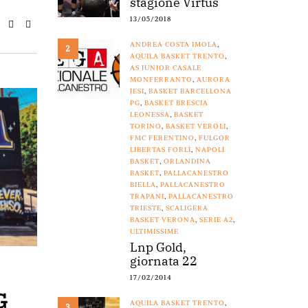
stagione Virtus
13/05/2018
ANDREA COSTA IMOLA
,
2
AQUILA BASKET TRENTO
,
AS JUNIOR CASALE
MONFERRANTO
,
AURORA
JESI
,
BASKET BARCELLONA
PG
,
BASKET BRESCIA
LEONESSA
,
BASKET
TORINO
,
BASKET VEROLI
,
FMC FERENTINO
,
FULGOR
LIBERTAS FORLÌ
,
NAPOLI
BASKET
,
ORLANDINA
BASKET
,
PALLACANESTRO
BIELLA
,
PALLACANESTRO
TRAPANI
,
PALLACANESTRO
TRIESTE
,
SCALIGERA
BASKET VERONA
,
SERIE A2
,
ULTIMISSIME
Lnp Gold,
giornata 22
17/02/2014
G
AQUILA BASKET TRENTO
,
3