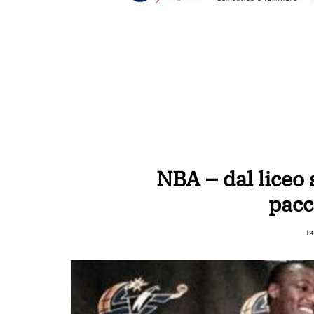
NBA – dal liceo
pacc
1