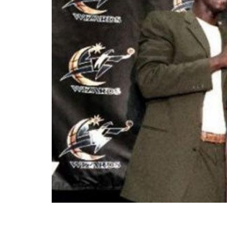
BASKET TORINO
,
BENEDETTO XIV CENTO
,
BERGAMO BASKET 2014
,
FORLÌ
PALLACANESTRO 2.015
,
FORTITUDO BOLOGN
NEW BASKET BRINDISI
,
PISTOIA BASKET
,
ROSETO
,
SCAFATI BASKET 1969
,
SCALIGERA
BASKET VERONA
,
SCANDONE AVELLINO
,
SERI
A2
,
URANIA MILANO
,
VUELLE PESARO
Serie A2, le protagoniste
della stagione 2025-26
08/08/2025