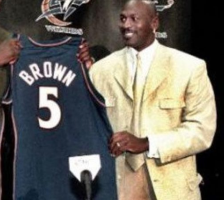
BASKET NEWS
,
ULTIMISSIME
BASKET NEWS
,
ULTIMI
Alla Roig Arena di
Piazza Paci a ca
A
,
Valencia arriva «The
con un’opera d’
Eye»
cielo apert
E
14/07/2025
17/06/2026