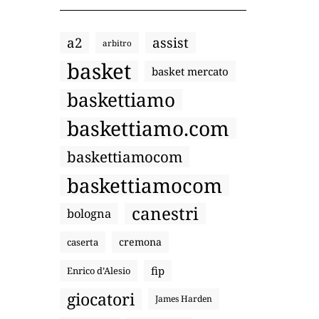
a2
assist
arbitro
basket
basket mercato
baskettiamo
baskettiamo.com
baskettiamocom
baskettiamocom
canestri
bologna
cremona
caserta
fip
Enrico d’Alesio
giocatori
James Harden