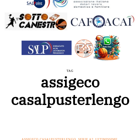
TAG
assigeco
casalpusterlengo
ASSIGECO CASALPUSTERLENGO
,
SERIE A2
,
ULTIMISSIME
,