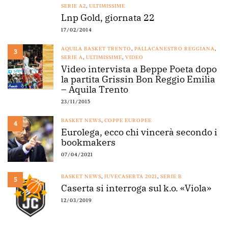
SERIE A2
,
ULTIMISSIME
Lnp Gold, giornata 22
17/02/2014
AQUILA BASKET TRENTO
,
PALLACANESTRO REGGIANA
,
3
SERIE A
,
ULTIMISSIME
,
VIDEO
Video intervista a Beppe Poeta dopo
la partita Grissin Bon Reggio Emilia
– Aquila Trento
23/11/2015
BASKET NEWS
,
COPPE EUROPEE
4
Eurolega, ecco chi vincerà secondo i
bookmakers
07/04/2021
BASKET NEWS
,
JUVECASERTA 2021
,
SERIE B
5
Caserta si interroga sul k.o. «Viola»
12/03/2019