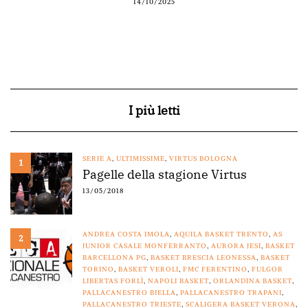
14/10/2025
I più letti
SERIE A
,
ULTIMISSIME
,
VIRTUS BOLOGNA
1
Pagelle della stagione Virtus
13/05/2018
ANDREA COSTA IMOLA
,
AQUILA BASKET TRENTO
,
AS
2
JUNIOR CASALE MONFERRANTO
,
AURORA JESI
,
BASKET
BARCELLONA PG
,
BASKET BRESCIA LEONESSA
,
BASKET
TORINO
,
BASKET VEROLI
,
FMC FERENTINO
,
FULGOR
LIBERTAS FORLÌ
,
NAPOLI BASKET
,
ORLANDINA BASKET
,
PALLACANESTRO BIELLA
,
PALLACANESTRO TRAPANI
,
PALLACANESTRO TRIESTE
,
SCALIGERA BASKET VERONA
,