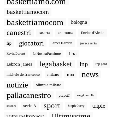
baskettiamo.com
baskettiamocom
baskettiamocom
bologna
canestri
cremona
caserta
Enrico d’Alesio
giocatori
fip
James Harden
juvecaserta
Lba
LaNostraPassione
Kevin Durant
legabasket
lnp
Lebron James
lnp gold
news
nba
michele de francesco
milano
notizie
olimpia milano
pallacanestro
playoff
reggio emilia
sport
triple
serie A
sassari
Steph Curry
Ultimissime
TuttoUnAltroSport