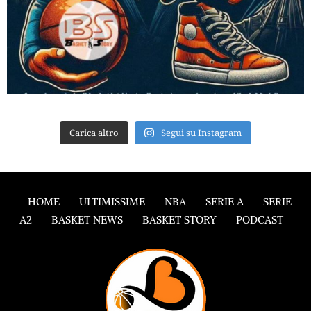
Carica altro
Segui su Instagram
HOME
ULTIMISSIME
NBA
SERIE A
SERIE
A2
BASKET NEWS
BASKET STORY
PODCAST