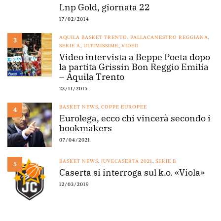
Lnp Gold, giornata 22
17/02/2014
AQUILA BASKET TRENTO
,
PALLACANESTRO REGGIANA
,
3
SERIE A
,
ULTIMISSIME
,
VIDEO
Video intervista a Beppe Poeta dopo
la partita Grissin Bon Reggio Emilia
– Aquila Trento
23/11/2015
BASKET NEWS
,
COPPE EUROPEE
4
Eurolega, ecco chi vincerà secondo i
bookmakers
07/04/2021
BASKET NEWS
,
JUVECASERTA 2021
,
SERIE B
5
Caserta si interroga sul k.o. «Viola»
12/03/2019