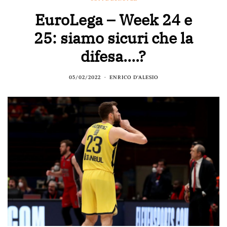
EuroLega – Week 24 e
25: siamo sicuri che la
difesa….?
05/02/2022
ENRICO D'ALESIO