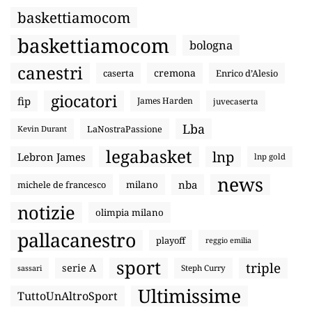
baskettiamocom
baskettiamocom
bologna
canestri
cremona
caserta
Enrico d’Alesio
giocatori
fip
James Harden
juvecaserta
Lba
LaNostraPassione
Kevin Durant
legabasket
lnp
Lebron James
lnp gold
news
nba
michele de francesco
milano
notizie
olimpia milano
pallacanestro
playoff
reggio emilia
sport
triple
serie A
sassari
Steph Curry
Ultimissime
TuttoUnAltroSport