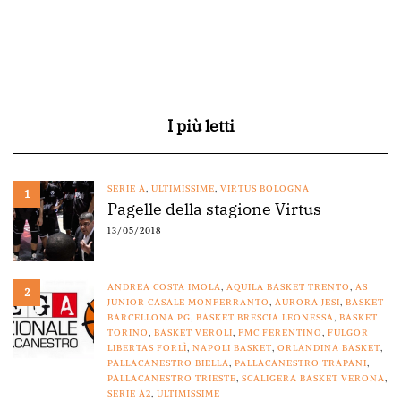
I più letti
SERIE A
,
ULTIMISSIME
,
VIRTUS BOLOGNA
1
Pagelle della stagione Virtus
13/05/2018
ANDREA COSTA IMOLA
,
AQUILA BASKET TRENTO
,
AS
2
JUNIOR CASALE MONFERRANTO
,
AURORA JESI
,
BASKET
BARCELLONA PG
,
BASKET BRESCIA LEONESSA
,
BASKET
TORINO
,
BASKET VEROLI
,
FMC FERENTINO
,
FULGOR
LIBERTAS FORLÌ
,
NAPOLI BASKET
,
ORLANDINA BASKET
,
PALLACANESTRO BIELLA
,
PALLACANESTRO TRAPANI
,
PALLACANESTRO TRIESTE
,
SCALIGERA BASKET VERONA
,
SERIE A2
,
ULTIMISSIME