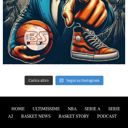
Carica altro
Segui su Instagram
HOME
ULTIMISSIME
NBA
SERIE A
SERIE
A2
BASKET NEWS
BASKET STORY
PODCAST