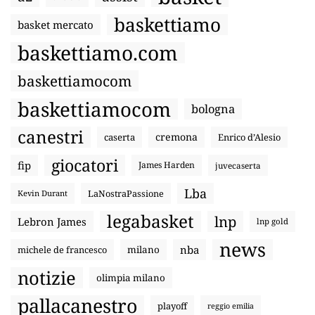
baskettiamo
basket mercato
baskettiamo.com
baskettiamocom
baskettiamocom
bologna
canestri
cremona
caserta
Enrico d’Alesio
giocatori
fip
James Harden
juvecaserta
Lba
LaNostraPassione
Kevin Durant
legabasket
lnp
Lebron James
lnp gold
news
nba
michele de francesco
milano
notizie
olimpia milano
pallacanestro
playoff
reggio emilia