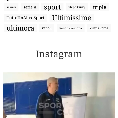
sport
triple
serie A
sassari
Steph Curry
Ultimissime
TuttoUnAltroSport
ultimora
vanoli
Virtus Roma
vanoli cremona
Instagram