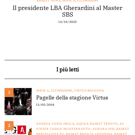
BASKET NEWS
,
SERIE A
,
ULTIMISSIME
Il presidente LBA Gherardini al Master
SBS
14/10/2025
I più letti
SERIE A
,
ULTIMISSIME
,
VIRTUS BOLOGNA
1
Pagelle della stagione Virtus
13/05/2018
ANDREA COSTA IMOLA
,
AQUILA BASKET TRENTO
,
AS
2
JUNIOR CASALE MONFERRANTO
,
AURORA JESI
,
BASKET
BARCELLONA PG
,
BASKET BRESCIA LEONESSA
,
BASKET