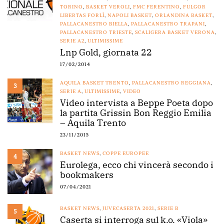
TORINO
,
BASKET VEROLI
,
FMC FERENTINO
,
FULGOR
LIBERTAS FORLÌ
,
NAPOLI BASKET
,
ORLANDINA BASKET
,
PALLACANESTRO BIELLA
,
PALLACANESTRO TRAPANI
,
PALLACANESTRO TRIESTE
,
SCALIGERA BASKET VERONA
,
SERIE A2
,
ULTIMISSIME
Lnp Gold, giornata 22
17/02/2014
AQUILA BASKET TRENTO
,
PALLACANESTRO REGGIANA
,
3
SERIE A
,
ULTIMISSIME
,
VIDEO
Video intervista a Beppe Poeta dopo
la partita Grissin Bon Reggio Emilia
– Aquila Trento
23/11/2015
BASKET NEWS
,
COPPE EUROPEE
4
Eurolega, ecco chi vincerà secondo i
bookmakers
07/04/2021
BASKET NEWS
,
JUVECASERTA 2021
,
SERIE B
5
Caserta si interroga sul k.o. «Viola»