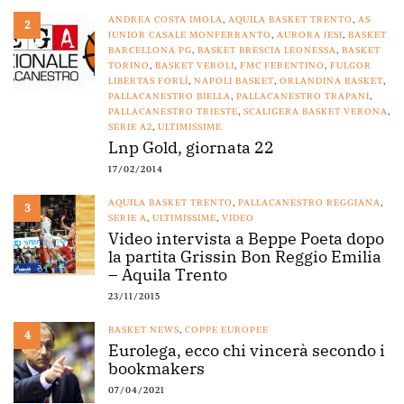
ANDREA COSTA IMOLA
,
AQUILA BASKET TRENTO
,
AS
2
JUNIOR CASALE MONFERRANTO
,
AURORA JESI
,
BASKET
BARCELLONA PG
,
BASKET BRESCIA LEONESSA
,
BASKET
TORINO
,
BASKET VEROLI
,
FMC FERENTINO
,
FULGOR
LIBERTAS FORLÌ
,
NAPOLI BASKET
,
ORLANDINA BASKET
,
PALLACANESTRO BIELLA
,
PALLACANESTRO TRAPANI
,
PALLACANESTRO TRIESTE
,
SCALIGERA BASKET VERONA
,
SERIE A2
,
ULTIMISSIME
Lnp Gold, giornata 22
17/02/2014
AQUILA BASKET TRENTO
,
PALLACANESTRO REGGIANA
,
3
SERIE A
,
ULTIMISSIME
,
VIDEO
Video intervista a Beppe Poeta dopo
la partita Grissin Bon Reggio Emilia
– Aquila Trento
23/11/2015
BASKET NEWS
,
COPPE EUROPEE
4
Eurolega, ecco chi vincerà secondo i
bookmakers
07/04/2021