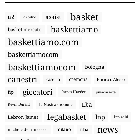
basket
a2
assist
arbitro
baskettiamo
basket mercato
baskettiamo.com
baskettiamocom
baskettiamocom
bologna
canestri
cremona
caserta
Enrico d’Alesio
giocatori
fip
James Harden
juvecaserta
Lba
LaNostraPassione
Kevin Durant
legabasket
lnp
Lebron James
lnp gold
news
nba
michele de francesco
milano