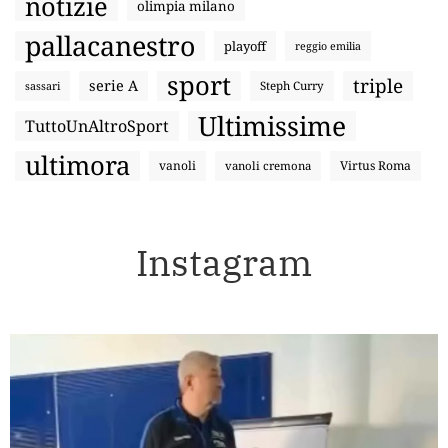
notizie
olimpia milano
pallacanestro
playoff
reggio emilia
sport
triple
serie A
sassari
Steph Curry
Ultimissime
TuttoUnAltroSport
ultimora
vanoli
Virtus Roma
vanoli cremona
Instagram