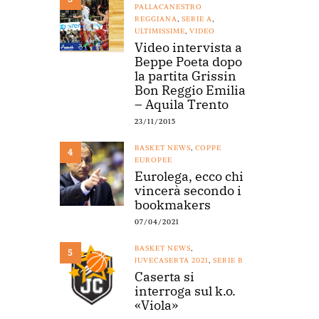
PALLACANESTRO
REGGIANA
,
SERIE A
,
ULTIMISSIME
,
VIDEO
Video intervista a
Beppe Poeta dopo
la partita Grissin
Bon Reggio Emilia
– Aquila Trento
23/11/2015
BASKET NEWS
,
COPPE
4
EUROPEE
Eurolega, ecco chi
vincerà secondo i
bookmakers
07/04/2021
BASKET NEWS
,
5
JUVECASERTA 2021
,
SERIE B
Caserta si
interroga sul k.o.
«Viola»