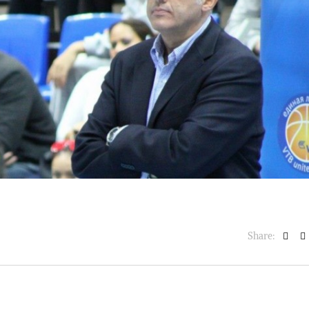
BASKET NEWS
,
ULTIMISSIME
BASKET NEWS
,
ULTIMI
Alla Roig Arena di
Piazza Paci a ca
A
,
Valencia arriva «The
con un’opera d’
Eye»
cielo apert
E
14/07/2025
17/06/2026
Share: