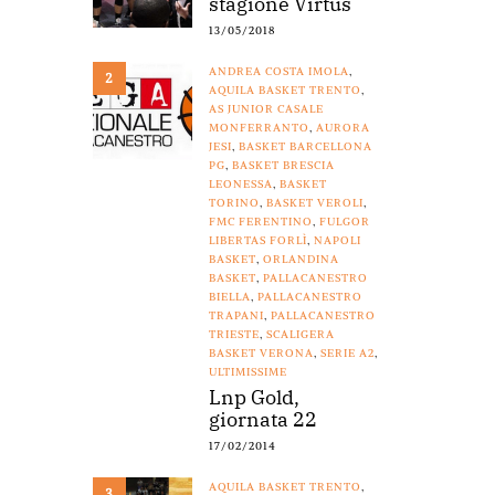
stagione Virtus
13/05/2018
ANDREA COSTA IMOLA
,
2
AQUILA BASKET TRENTO
,
AS JUNIOR CASALE
MONFERRANTO
,
AURORA
JESI
,
BASKET BARCELLONA
PG
,
BASKET BRESCIA
LEONESSA
,
BASKET
TORINO
,
BASKET VEROLI
,
FMC FERENTINO
,
FULGOR
LIBERTAS FORLÌ
,
NAPOLI
BASKET
,
ORLANDINA
BASKET
,
PALLACANESTRO
BIELLA
,
PALLACANESTRO
TRAPANI
,
PALLACANESTRO
TRIESTE
,
SCALIGERA
BASKET VERONA
,
SERIE A2
,
ULTIMISSIME
Lnp Gold,
giornata 22
17/02/2014
AQUILA BASKET TRENTO
,
3