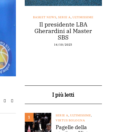
SSIME
BASKET NEWS
,
SERIE A
,
ULTIMISSIME
BASKET NEWS
nestro
Il presidente LBA
Acqu
arte a
Gherardini al Master
spons
o
SBS
14/10/2025
I più letti
SERIE A
,
ULTIMISSIME
,
1
VIRTUS BOLOGNA
Pagelle della