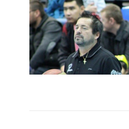
BASKET TORINO
,
BENEDETTO XIV CENTO
,
BERGAMO BASKET 2014
,
FORLÌ
PALLACANESTRO 2.015
,
FORTITUDO BOLOGN
NEW BASKET BRINDISI
,
PISTOIA BASKET
,
ROSETO
,
SCAFATI BASKET 1969
,
SCALIGERA
BASKET VERONA
,
SCANDONE AVELLINO
,
SERI
A2
,
URANIA MILANO
,
VUELLE PESARO
Serie A2, le protagoniste
della stagione 2025-26
08/08/2025