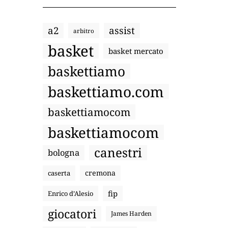
a2
assist
arbitro
basket
basket mercato
baskettiamo
baskettiamo.com
baskettiamocom
baskettiamocom
canestri
bologna
cremona
caserta
fip
Enrico d’Alesio
giocatori
James Harden