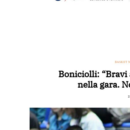
BASKET 
Boniciolli: “Brav
nella gara. N
2