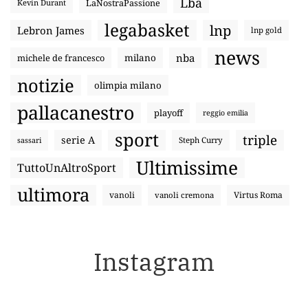
Lba
LaNostraPassione
Kevin Durant
legabasket
lnp
Lebron James
lnp gold
news
nba
michele de francesco
milano
notizie
olimpia milano
pallacanestro
playoff
reggio emilia
sport
triple
serie A
sassari
Steph Curry
Ultimissime
TuttoUnAltroSport
ultimora
vanoli
Virtus Roma
vanoli cremona
Instagram