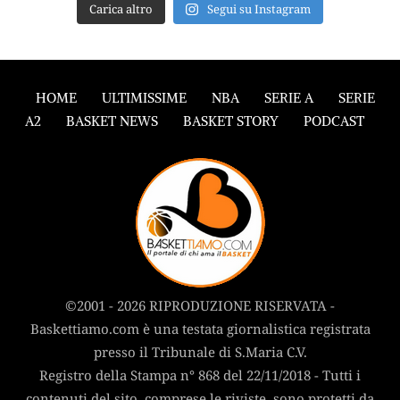
Carica altro
Segui su Instagram
HOME
ULTIMISSIME
NBA
SERIE A
SERIE
A2
BASKET NEWS
BASKET STORY
PODCAST
©2001 - 2026 RIPRODUZIONE RISERVATA -
Baskettiamo.com è una testata giornalistica registrata
presso il Tribunale di S.Maria C.V.
Registro della Stampa n° 868 del 22/11/2018 - Tutti i
contenuti del sito, comprese le riviste, sono protetti da