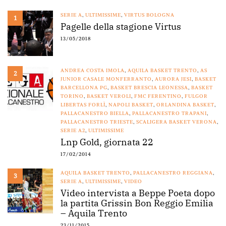
SERIE A
,
ULTIMISSIME
,
VIRTUS BOLOGNA
1
Pagelle della stagione Virtus
13/05/2018
ANDREA COSTA IMOLA
,
AQUILA BASKET TRENTO
,
AS
2
JUNIOR CASALE MONFERRANTO
,
AURORA JESI
,
BASKET
BARCELLONA PG
,
BASKET BRESCIA LEONESSA
,
BASKET
TORINO
,
BASKET VEROLI
,
FMC FERENTINO
,
FULGOR
LIBERTAS FORLÌ
,
NAPOLI BASKET
,
ORLANDINA BASKET
,
PALLACANESTRO BIELLA
,
PALLACANESTRO TRAPANI
,
PALLACANESTRO TRIESTE
,
SCALIGERA BASKET VERONA
,
SERIE A2
,
ULTIMISSIME
Lnp Gold, giornata 22
17/02/2014
AQUILA BASKET TRENTO
,
PALLACANESTRO REGGIANA
,
3
SERIE A
,
ULTIMISSIME
,
VIDEO
Video intervista a Beppe Poeta dopo
la partita Grissin Bon Reggio Emilia
– Aquila Trento
23/11/2015