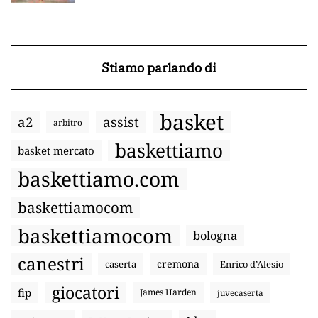
Stiamo parlando di
basket
a2
assist
arbitro
baskettiamo
basket mercato
baskettiamo.com
baskettiamocom
baskettiamocom
bologna
canestri
cremona
caserta
Enrico d’Alesio
giocatori
fip
James Harden
juvecaserta