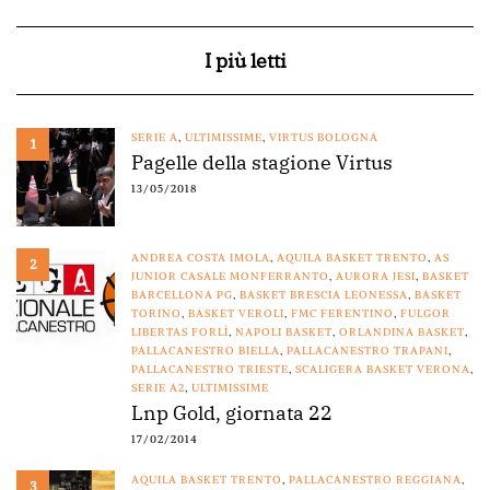
I più letti
SERIE A
,
ULTIMISSIME
,
VIRTUS BOLOGNA
1
Pagelle della stagione Virtus
13/05/2018
ANDREA COSTA IMOLA
,
AQUILA BASKET TRENTO
,
AS
2
JUNIOR CASALE MONFERRANTO
,
AURORA JESI
,
BASKET
BARCELLONA PG
,
BASKET BRESCIA LEONESSA
,
BASKET
TORINO
,
BASKET VEROLI
,
FMC FERENTINO
,
FULGOR
LIBERTAS FORLÌ
,
NAPOLI BASKET
,
ORLANDINA BASKET
,
PALLACANESTRO BIELLA
,
PALLACANESTRO TRAPANI
,
PALLACANESTRO TRIESTE
,
SCALIGERA BASKET VERONA
,
SERIE A2
,
ULTIMISSIME
Lnp Gold, giornata 22
17/02/2014
AQUILA BASKET TRENTO
,
PALLACANESTRO REGGIANA
,
3