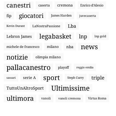
canestri
cremona
caserta
Enrico d’Alesio
giocatori
fip
James Harden
juvecaserta
Lba
LaNostraPassione
Kevin Durant
legabasket
lnp
Lebron James
lnp gold
news
nba
michele de francesco
milano
notizie
olimpia milano
pallacanestro
playoff
reggio emilia
sport
triple
serie A
sassari
Steph Curry
Ultimissime
TuttoUnAltroSport
ultimora
vanoli
Virtus Roma
vanoli cremona