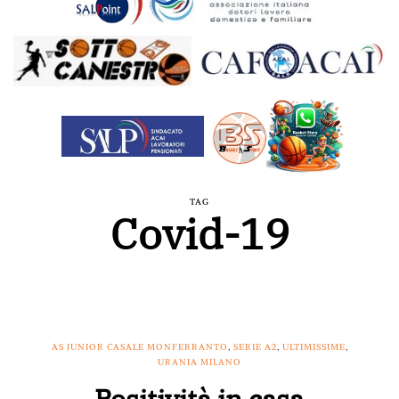
TAG
Covid-19
AS JUNIOR CASALE MONFERRANTO
,
SERIE A2
,
ULTIMISSIME
,
URANIA MILANO
Positività in casa