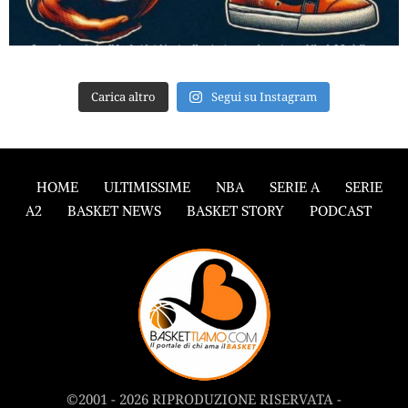
Carica altro
Segui su Instagram
HOME
ULTIMISSIME
NBA
SERIE A
SERIE
A2
BASKET NEWS
BASKET STORY
PODCAST
©2001 - 2026 RIPRODUZIONE RISERVATA -