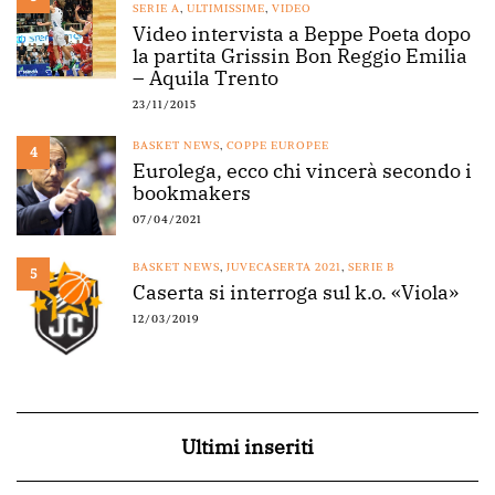
SERIE A
,
ULTIMISSIME
,
VIDEO
Video intervista a Beppe Poeta dopo
la partita Grissin Bon Reggio Emilia
– Aquila Trento
23/11/2015
BASKET NEWS
,
COPPE EUROPEE
4
Eurolega, ecco chi vincerà secondo i
bookmakers
07/04/2021
BASKET NEWS
,
JUVECASERTA 2021
,
SERIE B
5
Caserta si interroga sul k.o. «Viola»
12/03/2019
Ultimi inseriti