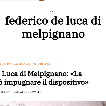
TAG
federico de luca di
melpignano
NEWS
,
JUVECASERTA 2021
,
ULTIMISSIME
 Luca di Melpignano: «La
 impugnare il dispositivo»
08/2017
SALVATORE CAVALLO