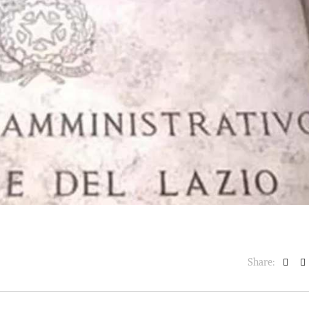
BASKET NEWS
,
ULTIMISSIME
BASKET NEWS
,
ULTIMI
Alla Roig Arena di
Piazza Paci a ca
A
,
Valencia arriva «The
con un’opera d’
Eye»
cielo apert
E
14/07/2025
17/06/2026
Share: