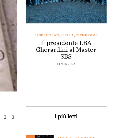
SSIME
BASKET NEWS
,
SERIE A
,
ULTIMISSIME
BASKET NEWS
nestro
Il presidente LBA
Acqu
arte a
Gherardini al Master
spons
o
SBS
14/10/2025
I più letti
SERIE A
,
ULTIMISSIME
,