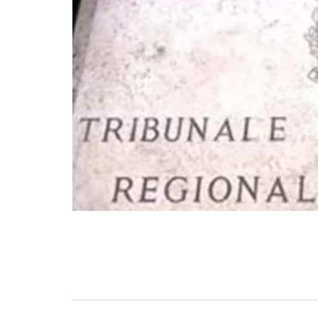
BASKET TORINO
,
BENEDETTO XIV CENTO
,
BERGAMO BASKET 2014
,
FORLÌ
PALLACANESTRO 2.015
,
FORTITUDO BOLOGN
NEW BASKET BRINDISI
,
PISTOIA BASKET
,
ROSETO
,
SCAFATI BASKET 1969
,
SCALIGERA
BASKET VERONA
,
SCANDONE AVELLINO
,
SERI
A2
,
URANIA MILANO
,
VUELLE PESARO
Serie A2, le protagoniste
della stagione 2025-26
08/08/2025