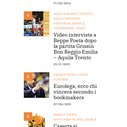
17/02/2014
AQUILA BASKET TRENTO
,
3
PALLACANESTRO
REGGIANA
,
SERIE A
,
ULTIMISSIME
,
VIDEO
Video intervista a
Beppe Poeta dopo
la partita Grissin
Bon Reggio Emilia
– Aquila Trento
23/11/2015
BASKET NEWS
,
COPPE
4
EUROPEE
Eurolega, ecco chi
vincerà secondo i
bookmakers
07/04/2021
BASKET NEWS
,
5
JUVECASERTA 2021
,
SERIE B
Caserta si