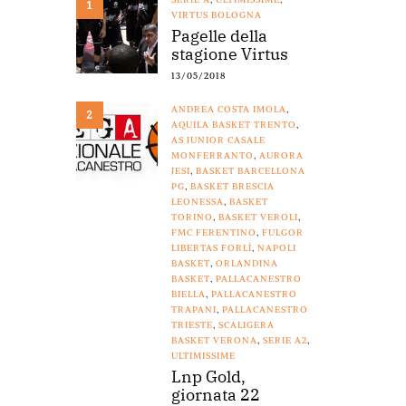
1
VIRTUS BOLOGNA
Pagelle della
stagione Virtus
13/05/2018
ANDREA COSTA IMOLA
,
2
AQUILA BASKET TRENTO
,
AS JUNIOR CASALE
MONFERRANTO
,
AURORA
JESI
,
BASKET BARCELLONA
PG
,
BASKET BRESCIA
LEONESSA
,
BASKET
TORINO
,
BASKET VEROLI
,
FMC FERENTINO
,
FULGOR
LIBERTAS FORLÌ
,
NAPOLI
BASKET
,
ORLANDINA
BASKET
,
PALLACANESTRO
BIELLA
,
PALLACANESTRO
TRAPANI
,
PALLACANESTRO
TRIESTE
,
SCALIGERA
BASKET VERONA
,
SERIE A2
,
ULTIMISSIME
Lnp Gold,
giornata 22