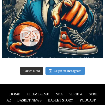
Carica altro
Segui su Instagram
HOME
ULTIMISSIME
NBA
SERIE A
SERIE
A2
BASKET NEWS
BASKET STORY
PODCAST