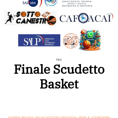
TAG
Finale Scudetto
Basket
OLIMPIA MILANO
,
PALLACANESTRO REGGIANA
,
SERIE A
,
ULTIMISSIME