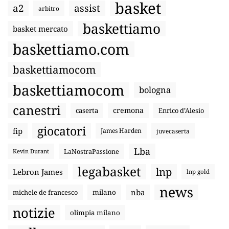
basket
a2
assist
arbitro
baskettiamo
basket mercato
baskettiamo.com
baskettiamocom
baskettiamocom
bologna
canestri
cremona
caserta
Enrico d’Alesio
giocatori
fip
James Harden
juvecaserta
Lba
LaNostraPassione
Kevin Durant
legabasket
lnp
Lebron James
lnp gold
news
nba
michele de francesco
milano
notizie
olimpia milano