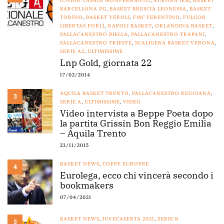
JUNIOR CASALE MONFERRANTO
,
AURORA JESI
,
BASKET
BARCELLONA PG
,
BASKET BRESCIA LEONESSA
,
BASKET
TORINO
,
BASKET VEROLI
,
FMC FERENTINO
,
FULGOR
LIBERTAS FORLÌ
,
NAPOLI BASKET
,
ORLANDINA BASKET
,
PALLACANESTRO BIELLA
,
PALLACANESTRO TRAPANI
,
PALLACANESTRO TRIESTE
,
SCALIGERA BASKET VERONA
,
SERIE A2
,
ULTIMISSIME
Lnp Gold, giornata 22
17/02/2014
AQUILA BASKET TRENTO
,
PALLACANESTRO REGGIANA
,
3
SERIE A
,
ULTIMISSIME
,
VIDEO
Video intervista a Beppe Poeta dopo
la partita Grissin Bon Reggio Emilia
– Aquila Trento
23/11/2015
BASKET NEWS
,
COPPE EUROPEE
4
Eurolega, ecco chi vincerà secondo i
bookmakers
07/04/2021
BASKET NEWS
,
JUVECASERTA 2021
,
SERIE B
5