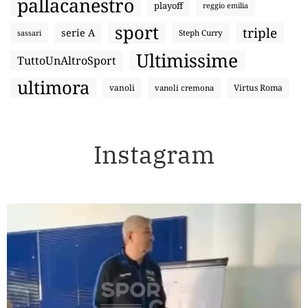
pallacanestro
playoff
reggio emilia
sport
triple
serie A
sassari
Steph Curry
Ultimissime
TuttoUnAltroSport
ultimora
vanoli
Virtus Roma
vanoli cremona
Instagram