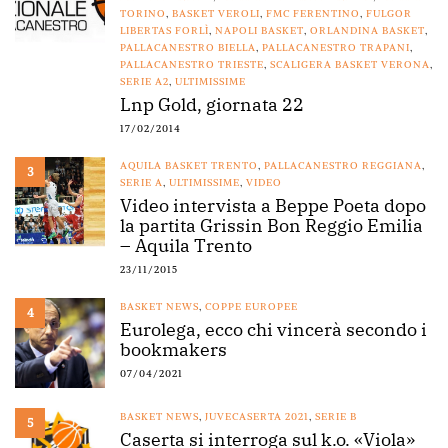
TORINO
,
BASKET VEROLI
,
FMC FERENTINO
,
FULGOR
LIBERTAS FORLÌ
,
NAPOLI BASKET
,
ORLANDINA BASKET
,
PALLACANESTRO BIELLA
,
PALLACANESTRO TRAPANI
,
PALLACANESTRO TRIESTE
,
SCALIGERA BASKET VERONA
,
SERIE A2
,
ULTIMISSIME
Lnp Gold, giornata 22
17/02/2014
AQUILA BASKET TRENTO
,
PALLACANESTRO REGGIANA
,
3
SERIE A
,
ULTIMISSIME
,
VIDEO
Video intervista a Beppe Poeta dopo
la partita Grissin Bon Reggio Emilia
– Aquila Trento
23/11/2015
BASKET NEWS
,
COPPE EUROPEE
4
Eurolega, ecco chi vincerà secondo i
bookmakers
07/04/2021
BASKET NEWS
,
JUVECASERTA 2021
,
SERIE B
5
Caserta si interroga sul k.o. «Viola»