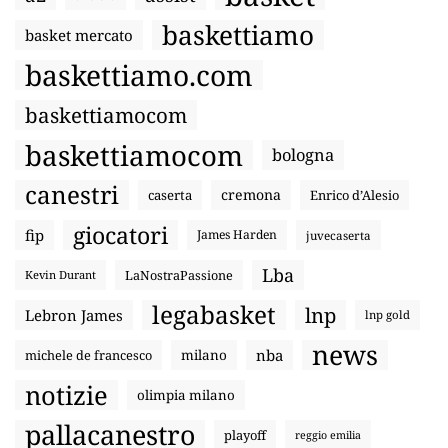
baskettiamo
basket mercato
baskettiamo.com
baskettiamocom
baskettiamocom
bologna
canestri
cremona
caserta
Enrico d’Alesio
giocatori
fip
James Harden
juvecaserta
Lba
LaNostraPassione
Kevin Durant
legabasket
lnp
Lebron James
lnp gold
news
nba
michele de francesco
milano
notizie
olimpia milano
pallacanestro
playoff
reggio emilia