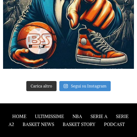
Carica altro
Segui su Instagram
HOME
ULTIMISSIME
NBA
SERIE A
SERIE
A2
BASKET NEWS
BASKET STORY
PODCAST