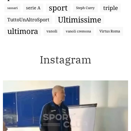
sport
triple
serie A
sassari
Steph Curry
Ultimissime
TuttoUnAltroSport
ultimora
vanoli
Virtus Roma
vanoli cremona
Instagram