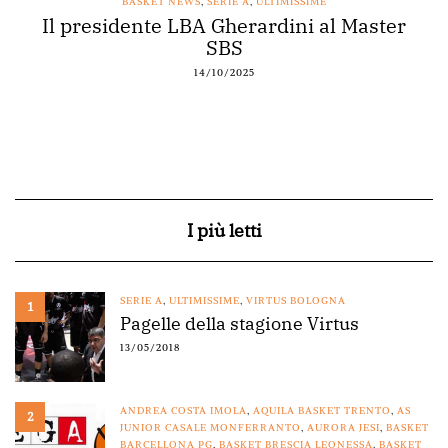
BASKET NEWS
,
SERIE A
,
ULTIMISSIME
Il presidente LBA Gherardini al Master
SBS
14/10/2025
I più letti
SERIE A
,
ULTIMISSIME
,
VIRTUS BOLOGNA
1
Pagelle della stagione Virtus
13/05/2018
ANDREA COSTA IMOLA
,
AQUILA BASKET TRENTO
,
AS
2
JUNIOR CASALE MONFERRANTO
,
AURORA JESI
,
BASKET
BARCELLONA PG
,
BASKET BRESCIA LEONESSA
,
BASKET