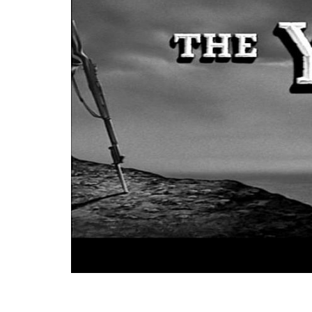
BASKET TORINO
,
BENEDETTO XIV CENTO
,
BERGAMO BASKET 2014
,
FORLÌ
PALLACANESTRO 2.015
,
FORTITUDO BOLOGN
NEW BASKET BRINDISI
,
PISTOIA BASKET
,
ROSETO
,
SCAFATI BASKET 1969
,
SCALIGERA
BASKET VERONA
,
SCANDONE AVELLINO
,
SERI
A2
,
URANIA MILANO
,
VUELLE PESARO
Serie A2, le protagoniste
della stagione 2025-26
08/08/2025