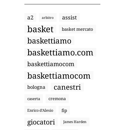
a2
assist
arbitro
basket
basket mercato
baskettiamo
baskettiamo.com
baskettiamocom
baskettiamocom
canestri
bologna
cremona
caserta
fip
Enrico d’Alesio
giocatori
James Harden