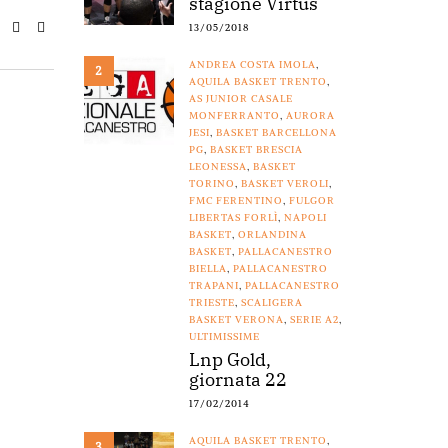
stagione Virtus
13/05/2018
ANDREA COSTA IMOLA
,
2
AQUILA BASKET TRENTO
,
AS JUNIOR CASALE
MONFERRANTO
,
AURORA
JESI
,
BASKET BARCELLONA
PG
,
BASKET BRESCIA
LEONESSA
,
BASKET
TORINO
,
BASKET VEROLI
,
FMC FERENTINO
,
FULGOR
LIBERTAS FORLÌ
,
NAPOLI
BASKET
,
ORLANDINA
BASKET
,
PALLACANESTRO
BIELLA
,
PALLACANESTRO
TRAPANI
,
PALLACANESTRO
TRIESTE
,
SCALIGERA
BASKET VERONA
,
SERIE A2
,
ULTIMISSIME
Lnp Gold,
giornata 22
17/02/2014
AQUILA BASKET TRENTO
,
3