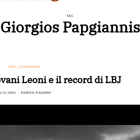
TAG
Giorgios Papgiannis
NBA
,
ULTIMISSIME
ani Leoni e il record di LBJ
6/11/2016
ENRICO D'ALESIO