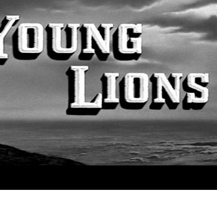
BASKET NEWS
,
ULTIMISSIME
BASKET NEWS
,
ULTIMI
Alla Roig Arena di
Piazza Paci a ca
A
,
Valencia arriva «The
con un’opera d’
Eye»
cielo apert
E
14/07/2025
17/06/2026