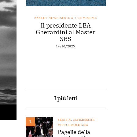
SSIME
BASKET NEWS
,
SERIE A
,
ULTIMISSIME
BASKET NEWS
nestro
Il presidente LBA
Acqu
arte a
Gherardini al Master
spons
o
SBS
14/10/2025
I più letti
SERIE A
,
ULTIMISSIME
,
1
VIRTUS BOLOGNA
Pagelle della