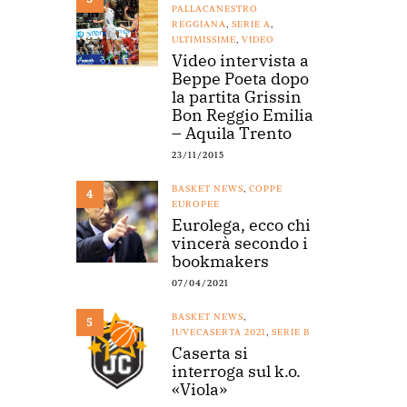
PALLACANESTRO
REGGIANA
,
SERIE A
,
ULTIMISSIME
,
VIDEO
Video intervista a
Beppe Poeta dopo
la partita Grissin
Bon Reggio Emilia
– Aquila Trento
23/11/2015
BASKET NEWS
,
COPPE
4
EUROPEE
Eurolega, ecco chi
vincerà secondo i
bookmakers
07/04/2021
BASKET NEWS
,
5
JUVECASERTA 2021
,
SERIE B
Caserta si
interroga sul k.o.
«Viola»