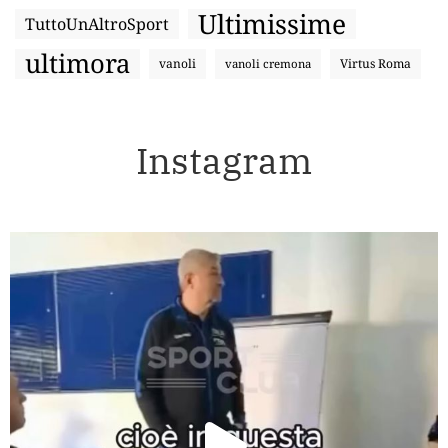
Ultimissime
TuttoUnAltroSport
ultimora
vanoli
Virtus Roma
vanoli cremona
Instagram