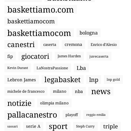
baskettiamo.com
baskettiamocom
baskettiamocom
bologna
canestri
cremona
caserta
Enrico d’Alesio
giocatori
fip
James Harden
juvecaserta
Lba
LaNostraPassione
Kevin Durant
legabasket
lnp
Lebron James
lnp gold
news
nba
michele de francesco
milano
notizie
olimpia milano
pallacanestro
playoff
reggio emilia
sport
triple
serie A
sassari
Steph Curry