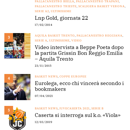
PALLACANESTRO BIELLA
,
PALLACANESTRO TRAPANI
,
PALLACANESTRO TRIESTE
,
SCALIGERA BASKET VERONA
,
SERIE A2
,
ULTIMISSIME
Lnp Gold, giornata 22
17/02/2014
AQUILA BASKET TRENTO
,
PALLACANESTRO REGGIANA
,
3
SERIE A
,
ULTIMISSIME
,
VIDEO
Video intervista a Beppe Poeta dopo
la partita Grissin Bon Reggio Emilia
– Aquila Trento
23/11/2015
BASKET NEWS
,
COPPE EUROPEE
4
Eurolega, ecco chi vincerà secondo i
bookmakers
07/04/2021
BASKET NEWS
,
JUVECASERTA 2021
,
SERIE B
5
Caserta si interroga sul k.o. «Viola»
12/03/2019