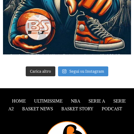
Carica altro
Segui su Instagram
HOME
ULTIMISSIME
NBA
SERIE A
SERIE
A2
BASKET NEWS
BASKET STORY
PODCAST