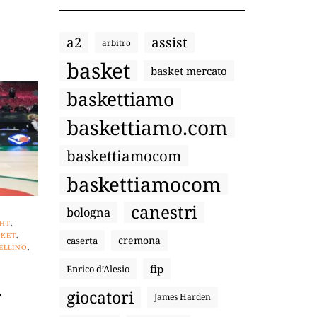
a2
assist
arbitro
basket
basket mercato
baskettiamo
baskettiamo.com
baskettiamocom
baskettiamocom
canestri
bologna
GHT
,
SKET
,
cremona
caserta
ELLINO
,
fip
Enrico d’Alesio
a
giocatori
James Harden