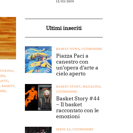
12/03/2019
Ultimi inseriti
BASKET NEWS
,
ULTIMISSIME
Piazza Paci a
canestro con
un’opera d’arte a
 TORINO
,
cielo aperto
ISI
,
ANTÙ
,
A BASKET
,
BASKET STORY
,
MAGAZINE
,
SIME
,
ULTIMISSIME
Basket Story #44
– Il basket
raccontato con le
emozioni
SERIE A2
,
ULTIMISSIME