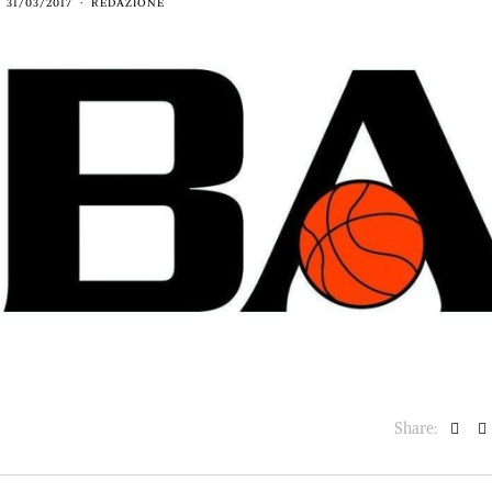
31/03/2017
REDAZIONE
BASKET NEWS
,
ULTIMISSIME
BASKET NEWS
,
ULTIMI
Alla Roig Arena di
Piazza Paci a ca
A
,
Valencia arriva «The
con un’opera d’
Eye»
cielo apert
E
14/07/2025
17/06/2026
Share: