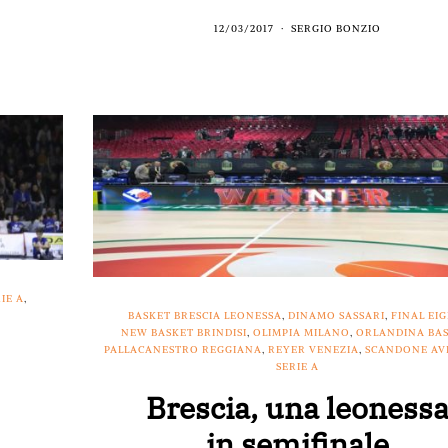
12/03/2017
SERGIO BONZIO
IE A
,
BASKET BRESCIA LEONESSA
,
DINAMO SASSARI
,
FINAL EI
NEW BASKET BRINDISI
,
OLIMPIA MILANO
,
ORLANDINA BA
PALLACANESTRO REGGIANA
,
REYER VENEZIA
,
SCANDONE AV
SERIE A
Brescia, una leoness
in semifinale