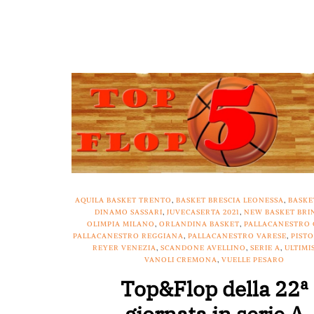
AQUILA BASKET TRENTO
,
BASKET BRESCIA LEONESSA
,
BASKE
DINAMO SASSARI
,
JUVECASERTA 2021
,
NEW BASKET BRIN
OLIMPIA MILANO
,
ORLANDINA BASKET
,
PALLACANESTRO
PALLACANESTRO REGGIANA
,
PALLACANESTRO VARESE
,
PISTO
REYER VENEZIA
,
SCANDONE AVELLINO
,
SERIE A
,
ULTIMI
VANOLI CREMONA
,
VUELLE PESARO
Top&Flop della 22ª
giornata in serie A