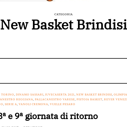
CATEGORIA
New Basket Brindisi
T TORINO
,
DINAMO SASSARI
,
JUVECASERTA 2021
,
NEW BASKET BRINDISI
,
OLIMPI
CANESTRO REGGIANA
,
PALLACANESTRO VARESE
,
PISTOIA BASKET
,
REYER VENEZ
NO
,
SERIE A
,
VANOLI CREMONA
,
VUELLE PESARO
8ª e 9ª giornata di ritorno