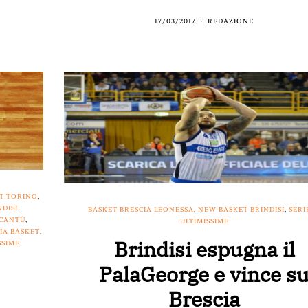
17/03/2017
REDAZIONE
T TORINO
,
DISI
,
BASKET BRESCIA LEONESSA
,
NEW BASKET BRINDISI
,
SERI
 CANTÙ
,
ULTIMISSIME
IA BASKET
,
Brindisi espugna il
SSIME
,
PalaGeorge e vince s
Brescia