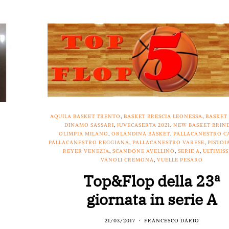
AQUILA BASKET TRENTO
,
BASKET BRESCIA LEONESSA
,
BASKET
DINAMO SASSARI
,
JUVECASERTA 2021
,
NEW BASKET BRIND
OLIMPIA MILANO
,
ORLANDINA BASKET
,
PALLACANESTRO C
PALLACANESTRO REGGIANA
,
PALLACANESTRO VARESE
,
PISTOI
REYER VENEZIA
,
SCANDONE AVELLINO
,
SERIE A
,
ULTIMIS
VANOLI CREMONA
,
VUELLE PESARO
Top&Flop della 23ª
giornata in serie A
21/03/2017
FRANCESCO DARIO