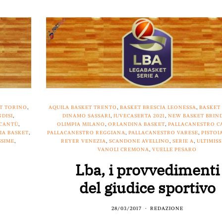
T TORINO
,
AQUILA BASKET TRENTO
,
BASKET BRESCIA LEONESSA
,
BASKET
DISI
,
DINAMO SASSARI
,
JUVECASERTA 2021
,
NEW BASKET BRIND
 CANTÙ
,
OLIMPIA MILANO
,
ORLANDINA BASKET
,
PALLACANESTRO C
IA BASKET
,
PALLACANESTRO REGGIANA
,
PALLACANESTRO VARESE
,
PISTOI
SSIME
,
REYER VENEZIA
,
SCANDONE AVELLINO
,
SERIE A
,
ULTIMIS
VANOLI CREMONA
,
VUELLE PESARO
Lba, i provvedimenti
del giudice sportivo
28/03/2017
REDAZIONE