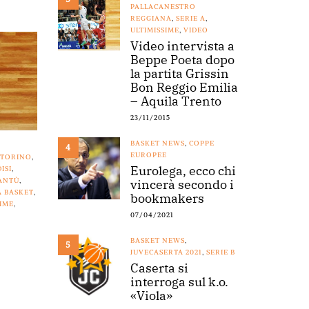
PALLACANESTRO
REGGIANA
,
SERIE A
,
ULTIMISSIME
,
VIDEO
Video intervista a
Beppe Poeta dopo
la partita Grissin
Bon Reggio Emilia
– Aquila Trento
23/11/2015
BASKET NEWS
,
COPPE
4
EUROPEE
 TORINO
,
Eurolega, ecco chi
ISI
,
ANTÙ
,
vincerà secondo i
A BASKET
,
bookmakers
SIME
,
07/04/2021
BASKET NEWS
,
5
JUVECASERTA 2021
,
SERIE B
Caserta si
interroga sul k.o.
«Viola»