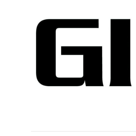
BASKET TORINO
,
BENEDETTO XIV CENTO
,
BERGAMO BASKET 2014
,
FORLÌ
PALLACANESTRO 2.015
,
FORTITUDO BOLOGN
NEW BASKET BRINDISI
,
PISTOIA BASKET
,
ROSETO
,
SCAFATI BASKET 1969
,
SCALIGERA
BASKET VERONA
,
SCANDONE AVELLINO
,
SERI
A2
,
URANIA MILANO
,
VUELLE PESARO
Serie A2, le protagoniste
della stagione 2025-26
08/08/2025