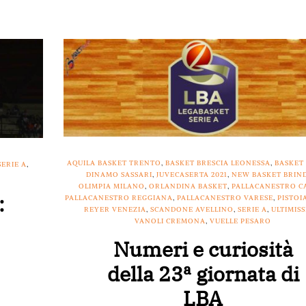
AQUILA BASKET TRENTO
,
BASKET BRESCIA LEONESSA
,
BASKET
SERIE A
,
DINAMO SASSARI
,
JUVECASERTA 2021
,
NEW BASKET BRIND
OLIMPIA MILANO
,
ORLANDINA BASKET
,
PALLACANESTRO C
:
PALLACANESTRO REGGIANA
,
PALLACANESTRO VARESE
,
PISTOI
REYER VENEZIA
,
SCANDONE AVELLINO
,
SERIE A
,
ULTIMIS
VANOLI CREMONA
,
VUELLE PESARO
Numeri e curiosità
della 23ª giornata di
LBA