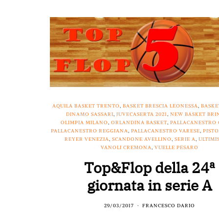
AQUILA BASKET TRENTO
,
BASKET BRESCIA LEONESSA
,
BASKE
DINAMO SASSARI
,
JUVECASERTA 2021
,
NEW BASKET BRIN
OLIMPIA MILANO
,
ORLANDINA BASKET
,
PALLACANESTRO
PALLACANESTRO REGGIANA
,
PALLACANESTRO VARESE
,
PISTO
REYER VENEZIA
,
SCANDONE AVELLINO
,
SERIE A
,
ULTIMI
VANOLI CREMONA
,
VUELLE PESARO
Top&Flop della 24ª
giornata in serie A
29/03/2017
FRANCESCO DARIO