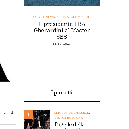
SSIME
BASKET NEWS
,
SERIE A
,
ULTIMISSIME
BASKET NEWS
nestro
Il presidente LBA
Acqu
arte a
Gherardini al Master
spons
o
SBS
14/10/2025
I più letti
SERIE A
,
ULTIMISSIME
,
1
VIRTUS BOLOGNA
Pagelle della