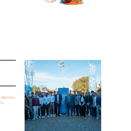
A MILANO
,
IA
,