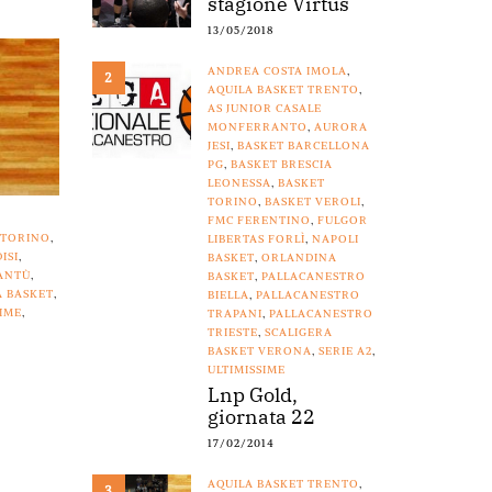
stagione Virtus
13/05/2018
ANDREA COSTA IMOLA
,
2
AQUILA BASKET TRENTO
,
AS JUNIOR CASALE
MONFERRANTO
,
AURORA
JESI
,
BASKET BARCELLONA
PG
,
BASKET BRESCIA
LEONESSA
,
BASKET
TORINO
,
BASKET VEROLI
,
FMC FERENTINO
,
FULGOR
 TORINO
,
LIBERTAS FORLÌ
,
NAPOLI
ISI
,
BASKET
,
ORLANDINA
ANTÙ
,
BASKET
,
PALLACANESTRO
A BASKET
,
BIELLA
,
PALLACANESTRO
SIME
,
TRAPANI
,
PALLACANESTRO
TRIESTE
,
SCALIGERA
BASKET VERONA
,
SERIE A2
,
ULTIMISSIME
Lnp Gold,
giornata 22
17/02/2014
AQUILA BASKET TRENTO
,
3