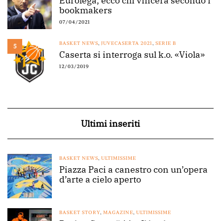
Eurolega, ecco chi vincerà secondo i
bookmakers
07/04/2021
BASKET NEWS
,
JUVECASERTA 2021
,
SERIE B
5
Caserta si interroga sul k.o. «Viola»
12/03/2019
Ultimi inseriti
BASKET NEWS
,
ULTIMISSIME
Piazza Paci a canestro con un’opera
d’arte a cielo aperto
BASKET STORY
,
MAGAZINE
,
ULTIMISSIME