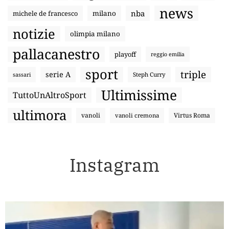
news
nba
michele de francesco
milano
notizie
olimpia milano
pallacanestro
playoff
reggio emilia
sport
triple
serie A
sassari
Steph Curry
Ultimissime
TuttoUnAltroSport
ultimora
vanoli
Virtus Roma
vanoli cremona
Instagram