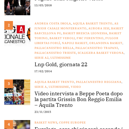
13/05/2018
ANDREA COSTA IMOLA
,
AQUILA BASKET TRENTO
,
AS
2
JUNIOR CASALE MONFERRANTO
,
AURORA JESI
,
BASKET
BARCELLONA PG
,
BASKET BRESCIA LEONESSA
,
BASKET
TORINO
,
BASKET VEROLI
,
FMC FERENTINO
,
FULGOR
LIBERTAS FORLÌ
,
NAPOLI BASKET
,
ORLANDINA BASKET
,
PALLACANESTRO BIELLA
,
PALLACANESTRO TRAPANI
,
PALLACANESTRO TRIESTE
,
SCALIGERA BASKET VERONA
,
SERIE A2
,
ULTIMISSIME
Lnp Gold, giornata 22
17/02/2014
AQUILA BASKET TRENTO
,
PALLACANESTRO REGGIANA
,
3
SERIE A
,
ULTIMISSIME
,
VIDEO
Video intervista a Beppe Poeta dopo
la partita Grissin Bon Reggio Emilia
– Aquila Trento
23/11/2015
BASKET NEWS
,
COPPE EUROPEE
4