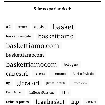
Stiamo parlando di
basket
a2
assist
arbitro
baskettiamo
basket mercato
baskettiamo.com
baskettiamocom
baskettiamocom
bologna
canestri
cremona
caserta
Enrico d’Alesio
giocatori
fip
James Harden
juvecaserta
Lba
LaNostraPassione
Kevin Durant
legabasket
lnp
Lebron James
lnp gold