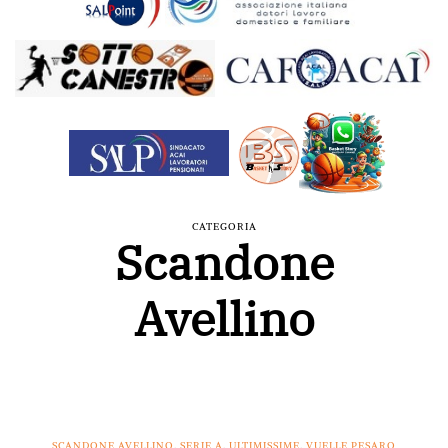
CATEGORIA
Scandone
Avellino
SCANDONE AVELLINO
,
SERIE A
,
ULTIMISSIME
,
VUELLE PESARO