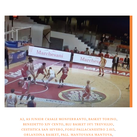
A2
,
AS JUNIOR CASALE MONFERRANTO
,
BASKET TORINO
,
BENEDETTO XIV CENTO
,
BLU BASKET 1971 TREVIGLIO
,
CESTISTICA SAN SEVERO
,
FORLÌ PALLACANESTRO 2.015
,
ORLANDINA BASKET
,
PALL. MANTOVANA MANTOVA
,