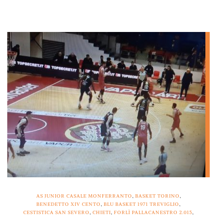
AS JUNIOR CASALE MONFERRANTO
,
BASKET TORINO
,
BENEDETTO XIV CENTO
,
BLU BASKET 1971 TREVIGLIO
,
CESTISTICA SAN SEVERO
,
CHIETI
,
FORLÌ PALLACANESTRO 2.015
,