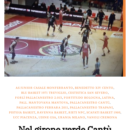
AS JUNIOR CASALE MONFERRANTO
,
BENEDETTO XIV CENTO
,
BLU BASKET 1971 TREVIGLIO
,
CESTISTICA SAN SEVERO
,
FORLÌ PALLACANESTRO 2.015
,
FORTITUDO BOLOGNA
,
LATINA
,
PALL. MANTOVANA MANTOVA
,
PALLACANESTRO CANTÙ
,
PALLACANESTRO FERRARA 2011
,
PALLACANESTRO TRAPANI
,
PISTOIA BASKET
,
RAVENNA BASKET
,
RIETI NPC
,
SCAFATI BASKET 1969
,
UCC PIACENZA
,
UDINE GSA
,
URANIA MILANO
,
VANOLI CREMONA
Nel girone verde Cantù