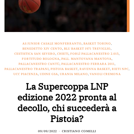
AS JUNIOR CASALE MONFERRANTO
,
BASKET TORINO
,
BENEDETTO XIV CENTO
,
BLU BASKET 1971 TREVIGLIO
,
CESTISTICA SAN SEVERO
,
CHIETI
,
FORLÌ PALLACANESTRO 2.015
,
FORTITUDO BOLOGNA
,
PALL. MANTOVANA MANTOVA
,
PALLACANESTRO CANTÙ
,
PALLACANESTRO FERRARA 2011
,
PALLACANESTRO TRAPANI
,
PISTOIA BASKET
,
RAVENNA BASKET
,
RIETI NPC
,
UCC PIACENZA
,
UDINE GSA
,
URANIA MILANO
,
VANOLI CREMONA
La Supercoppa LNP
edizione 2022 pronta al
decollo, chi succederà a
Pistoia?
09/09/2022
CRISTIANO COMELLI