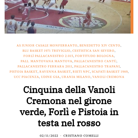
AS JUNIOR CASALE MONFERRANTO
,
BENEDETTO XIV CENTO
,
BLU BASKET 1971 TREVIGLIO
,
CESTISTICA SAN SEVERO
,
FORLÌ PALLACANESTRO 2.015
,
FORTITUDO BOLOGNA
,
PALL. MANTOVANA MANTOVA
,
PALLACANESTRO CANTÙ
,
PALLACANESTRO FERRARA 2011
,
PALLACANESTRO TRAPANI
,
PISTOIA BASKET
,
RAVENNA BASKET
,
RIETI NPC
,
SCAFATI BASKET 1969
,
UCC PIACENZA
,
UDINE GSA
,
URANIA MILANO
,
VANOLI CREMONA
Cinquina della Vanoli
Cremona nel girone
verde, Forlì e Pistoia in
testa nel rosso
02/11/2022
CRISTIANO COMELLI