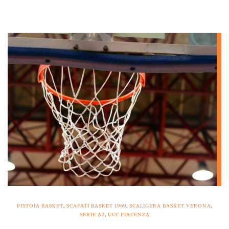
PISTOIA BASKET
,
SCAFATI BASKET 1969
,
SCALIGERA BASKET VERONA
,
SERIE A2
,
UCC PIACENZA