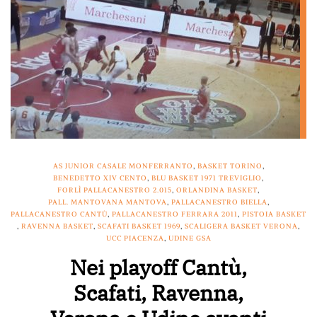
AS JUNIOR CASALE MONFERRANTO
,
BASKET TORINO
,
BENEDETTO XIV CENTO
,
BLU BASKET 1971 TREVIGLIO
,
FORLÌ PALLACANESTRO 2.015
,
ORLANDINA BASKET
,
PALL. MANTOVANA MANTOVA
,
PALLACANESTRO BIELLA
,
PALLACANESTRO CANTÙ
,
PALLACANESTRO FERRARA 2011
,
PISTOIA BASKET
,
RAVENNA BASKET
,
SCAFATI BASKET 1969
,
SCALIGERA BASKET VERONA
,
UCC PIACENZA
,
UDINE GSA
Nei playoff Cantù,
Scafati, Ravenna,