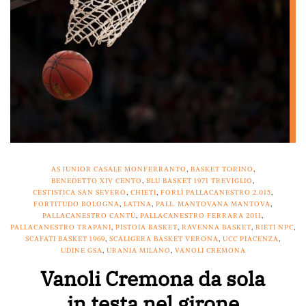
AS JUNIOR CASALE MONFERRANTO
,
BASKET TORINO
,
BENEDETTO XIV CENTO
,
BLU BASKET 1971 TREVIGLIO
,
CESTISTICA SAN SEVERO
,
CHIETI
,
FORLÌ PALLACANESTRO 2.015
,
FORTITUDO BOLOGNA
,
LATINA
,
PALL. MANTOVANA MANTOVA
,
PALLACANESTRO CANTÙ
,
PALLACANESTRO FERRARA 2011
,
PALLACANESTRO TRAPANI
,
PISTOIA BASKET
,
RAVENNA BASKET
,
RIETI NPC
,
SCAFATI BASKET 1969
,
SCALIGERA BASKET VERONA
,
UCC PIACENZA
,
UDINE GSA
,
URANIA MILANO
,
VANOLI CREMONA
Vanoli Cremona da sola
in testa nel girone