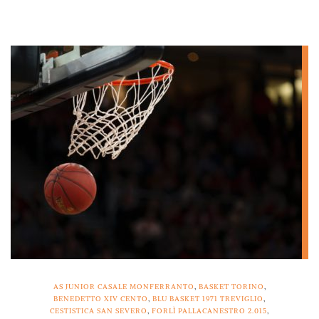
AS JUNIOR CASALE MONFERRANTO
,
BASKET TORINO
,
BENEDETTO XIV CENTO
,
BLU BASKET 1971 TREVIGLIO
,
CESTISTICA SAN SEVERO
,
FORLÌ PALLACANESTRO 2.015
,