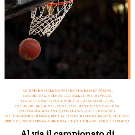
AS JUNIOR CASALE MONFERRANTO
,
BASKET TORINO
,
BENEDETTO XIV CENTO
,
BLU BASKET 1971 TREVIGLIO
,
CESTISTICA SAN SEVERO
,
FORLÌ PALLACANESTRO 2.015
,
FORTITUDO BOLOGNA
,
LATINA
,
PALL. MANTOVANA MANTOVA
,
PALLACANESTRO CANTÙ
,
PALLACANESTRO FERRARA 2011
,
PALLACANESTRO TRAPANI
,
PISTOIA BASKET
,
RAVENNA BASKET
,
RIETI NPC
,
SERIE A2
,
UCC PIACENZA
,
UDINE GSA
,
URANIA MILANO
,
VANOLI CREMONA
Al via il campionato di