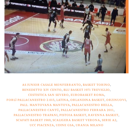
AS JUNIOR CASALE MONFERRANTO
,
BASKET TORINO
,
BENEDETTO XIV CENTO
,
BLU BASKET 1971 TREVIGLIO
,
CESTISTICA SAN SEVERO
,
EUROBASKET ROMA
,
FORLÌ PALLACANESTRO 2.015
,
LATINA
,
ORLANDINA BASKET
,
ORZINUOVI
,
PALL. MANTOVANA MANTOVA
,
PALLACANESTRO BIELLA
,
PALLACANESTRO CANTÙ
,
PALLACANESTRO FERRARA 2011
,
PALLACANESTRO TRAPANI
,
PISTOIA BASKET
,
RAVENNA BASKET
,
SCAFATI BASKET 1969
,
SCALIGERA BASKET VERONA
,
SERIE A2
,
UCC PIACENZA
,
UDINE GSA
,
URANIA MILANO