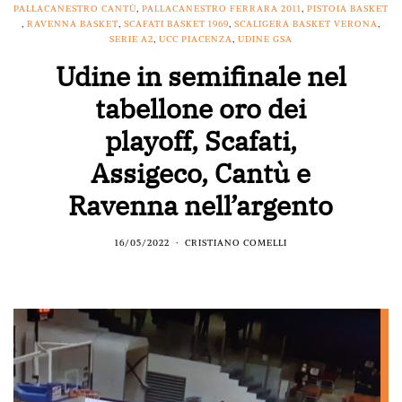
PALLACANESTRO CANTÙ
,
PALLACANESTRO FERRARA 2011
,
PISTOIA BASKET
,
RAVENNA BASKET
,
SCAFATI BASKET 1969
,
SCALIGERA BASKET VERONA
,
SERIE A2
,
UCC PIACENZA
,
UDINE GSA
Udine in semifinale nel
tabellone oro dei
playoff, Scafati,
Assigeco, Cantù e
Ravenna nell’argento
16/05/2022
CRISTIANO COMELLI