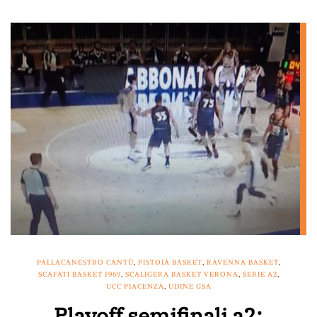
PALLACANESTRO CANTÙ
,
PISTOIA BASKET
,
RAVENNA BASKET
,
SCAFATI BASKET 1969
,
SCALIGERA BASKET VERONA
,
SERIE A2
,
UCC PIACENZA
,
UDINE GSA
Playoff semifinali a2: