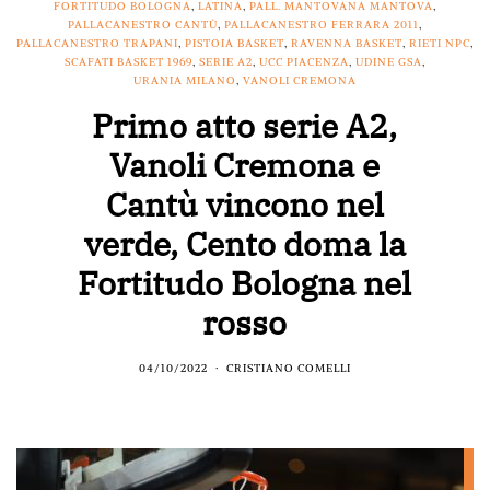
FORTITUDO BOLOGNA
,
LATINA
,
PALL. MANTOVANA MANTOVA
,
PALLACANESTRO CANTÙ
,
PALLACANESTRO FERRARA 2011
,
PALLACANESTRO TRAPANI
,
PISTOIA BASKET
,
RAVENNA BASKET
,
RIETI NPC
,
SCAFATI BASKET 1969
,
SERIE A2
,
UCC PIACENZA
,
UDINE GSA
,
URANIA MILANO
,
VANOLI CREMONA
Primo atto serie A2,
Vanoli Cremona e
Cantù vincono nel
verde, Cento doma la
Fortitudo Bologna nel
rosso
04/10/2022
CRISTIANO COMELLI