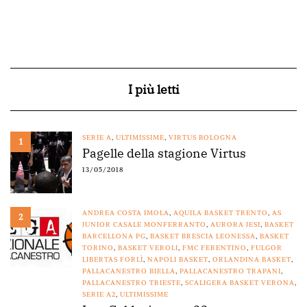
I più letti
SERIE A
,
ULTIMISSIME
,
VIRTUS BOLOGNA
1
Pagelle della stagione Virtus
13/05/2018
ANDREA COSTA IMOLA
,
AQUILA BASKET TRENTO
,
AS
2
JUNIOR CASALE MONFERRANTO
,
AURORA JESI
,
BASKET
BARCELLONA PG
,
BASKET BRESCIA LEONESSA
,
BASKET
TORINO
,
BASKET VEROLI
,
FMC FERENTINO
,
FULGOR
LIBERTAS FORLÌ
,
NAPOLI BASKET
,
ORLANDINA BASKET
,
PALLACANESTRO BIELLA
,
PALLACANESTRO TRAPANI
,
PALLACANESTRO TRIESTE
,
SCALIGERA BASKET VERONA
,
SERIE A2
,
ULTIMISSIME