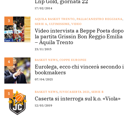
Lnp Gold, giornata 22
17/02/2014
AQUILA BASKET TRENTO
,
PALLACANESTRO REGGIANA
,
3
SERIE A
,
ULTIMISSIME
,
VIDEO
Video intervista a Beppe Poeta dopo
la partita Grissin Bon Reggio Emilia
– Aquila Trento
23/11/2015
BASKET NEWS
,
COPPE EUROPEE
4
Eurolega, ecco chi vincerà secondo i
bookmakers
07/04/2021
BASKET NEWS
,
JUVECASERTA 2021
,
SERIE B
5
Caserta si interroga sul k.o. «Viola»
12/03/2019