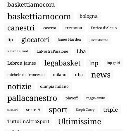
baskettiamocom
baskettiamocom
bologna
canestri
cremona
caserta
Enrico d’Alesio
giocatori
fip
James Harden
juvecaserta
Lba
LaNostraPassione
Kevin Durant
legabasket
lnp
Lebron James
lnp gold
news
nba
michele de francesco
milano
notizie
olimpia milano
pallacanestro
playoff
reggio emilia
sport
triple
serie A
sassari
Steph Curry
Ultimissime
TuttoUnAltroSport