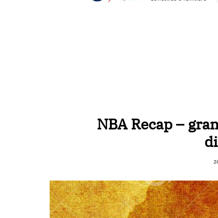
NBA Recap – grand
d
2