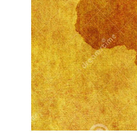
BASKET TORINO
,
BENEDETTO XIV CENTO
,
BERGAMO BASKET 2014
,
FORLÌ
PALLACANESTRO 2.015
,
FORTITUDO BOLOGN
NEW BASKET BRINDISI
,
PISTOIA BASKET
,
ROSETO
,
SCAFATI BASKET 1969
,
SCALIGERA
BASKET VERONA
,
SCANDONE AVELLINO
,
SERI
A2
,
URANIA MILANO
,
VUELLE PESARO
Serie A2, le protagoniste
della stagione 2025-26
08/08/2025