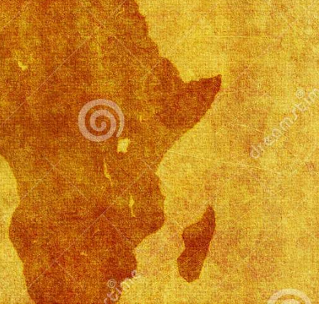
BASKET NEWS
,
ULTIMISSIME
BASKET NEWS
,
ULTIMI
Alla Roig Arena di
Piazza Paci a ca
A
,
Valencia arriva «The
con un’opera d’
Eye»
cielo apert
E
14/07/2025
17/06/2026