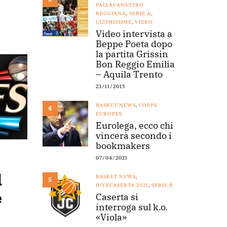
PALLACANESTRO
REGGIANA
,
SERIE A
,
ULTIMISSIME
,
VIDEO
Video intervista a
Beppe Poeta dopo
la partita Grissin
Bon Reggio Emilia
– Aquila Trento
23/11/2015
BASKET NEWS
,
COPPE
4
EUROPEE
Eurolega, ecco chi
vincerà secondo i
bookmakers
07/04/2021
d
BASKET NEWS
,
5
JUVECASERTA 2021
,
SERIE B
e
Caserta si
interroga sul k.o.
«Viola»