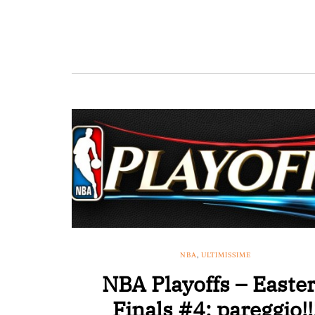
NBA
,
ULTIMISSIME
NBA Playoffs – Easte
Finals #4: pareggio!!