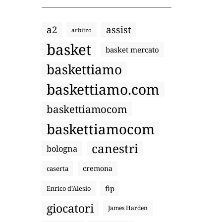
a2
assist
arbitro
basket
basket mercato
baskettiamo
baskettiamo.com
baskettiamocom
baskettiamocom
canestri
bologna
cremona
caserta
fip
Enrico d’Alesio
giocatori
James Harden