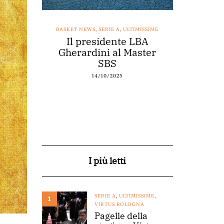
SSIME
BASKET NEWS
,
SERIE A
,
ULTIMISSIME
BASKET NEWS
nestro
Il presidente LBA
Acqu
arte a
Gherardini al Master
spons
o
SBS
14/10/2025
I più letti
SERIE A
,
ULTIMISSIME
,
1
VIRTUS BOLOGNA
Pagelle della