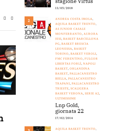
stagione Virtus
13/05/2018
ANDREA COSTA IMOLA
,
2
AQUILA BASKET TRENTO
,
AS JUNIOR CASALE
MONFERRANTO
,
AURORA
JESI
,
BASKET BARCELLONA
PG
,
BASKET BRESCIA
LEONESSA
,
BASKET
TORINO
,
BASKET VEROLI
,
FMC FERENTINO
,
FULGOR
LIBERTAS FORLÌ
,
NAPOLI
BASKET
,
ORLANDINA
BASKET
,
PALLACANESTRO
BIELLA
,
PALLACANESTRO
TRAPANI
,
PALLACANESTRO
TRIESTE
,
SCALIGERA
BASKET VERONA
,
SERIE A2
,
ULTIMISSIME
Lnp Gold,
giornata 22
n
17/02/2014
AQUILA BASKET TRENTO
,
3