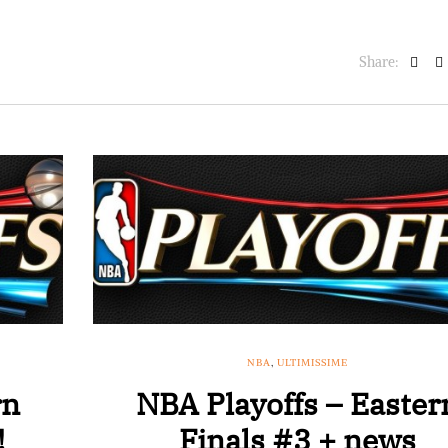
Share:
NBA
,
ULTIMISSIME
rn
NBA Playoffs – Easter
!
Finals #3 + news