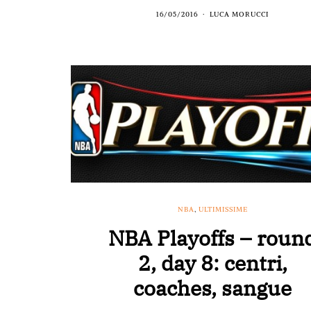
16/05/2016
LUCA MORUCCI
NBA
,
ULTIMISSIME
NBA Playoffs – roun
2, day 8: centri,
coaches, sangue