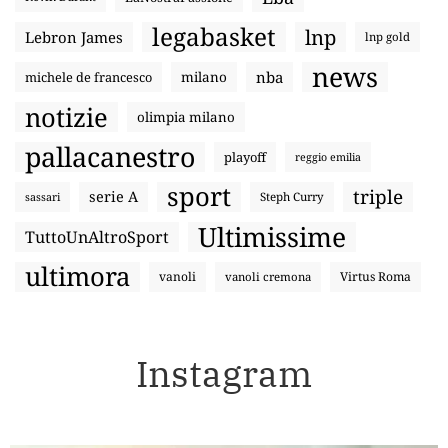
legabasket
lnp
Lebron James
lnp gold
news
nba
michele de francesco
milano
notizie
olimpia milano
pallacanestro
playoff
reggio emilia
sport
triple
serie A
sassari
Steph Curry
Ultimissime
TuttoUnAltroSport
ultimora
vanoli
Virtus Roma
vanoli cremona
Instagram