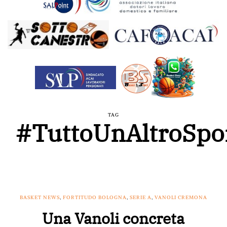
TAG
#TuttoUnAltroSpo
BASKET NEWS
,
FORTITUDO BOLOGNA
,
SERIE A
,
VANOLI CREMONA
Una Vanoli concreta