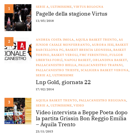
SERIE A
,
ULTIMISSIME
,
VIRTUS BOLOGNA
1
Pagelle della stagione Virtus
13/05/2018
ANDREA COSTA IMOLA
,
AQUILA BASKET TRENTO
,
AS
2
JUNIOR CASALE MONFERRANTO
,
AURORA JESI
,
BASKET
BARCELLONA PG
,
BASKET BRESCIA LEONESSA
,
BASKET
TORINO
,
BASKET VEROLI
,
FMC FERENTINO
,
FULGOR
LIBERTAS FORLÌ
,
NAPOLI BASKET
,
ORLANDINA BASKET
,
PALLACANESTRO BIELLA
,
PALLACANESTRO TRAPANI
,
PALLACANESTRO TRIESTE
,
SCALIGERA BASKET VERONA
,
SERIE A2
,
ULTIMISSIME
Lnp Gold, giornata 22
17/02/2014
AQUILA BASKET TRENTO
,
PALLACANESTRO REGGIANA
,
3
SERIE A
,
ULTIMISSIME
,
VIDEO
Video intervista a Beppe Poeta dopo
la partita Grissin Bon Reggio Emilia
– Aquila Trento
23/11/2015