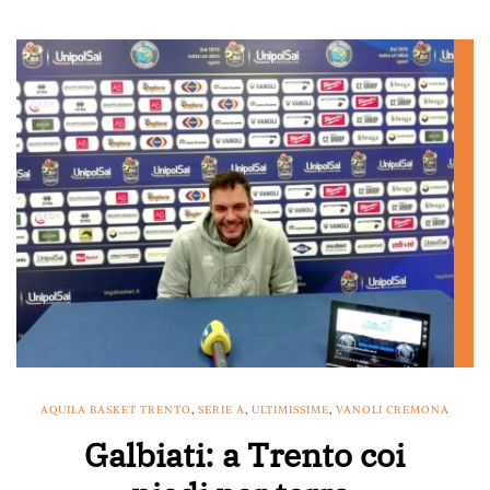
AQUILA BASKET TRENTO
,
SERIE A
,
ULTIMISSIME
,
VANOLI CREMONA
Galbiati: a Trento coi