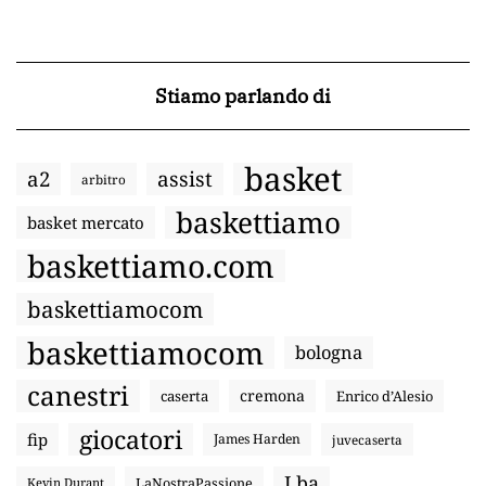
Stiamo parlando di
basket
a2
assist
arbitro
baskettiamo
basket mercato
baskettiamo.com
baskettiamocom
baskettiamocom
bologna
canestri
cremona
caserta
Enrico d’Alesio
giocatori
fip
James Harden
juvecaserta
Lba
LaNostraPassione
Kevin Durant