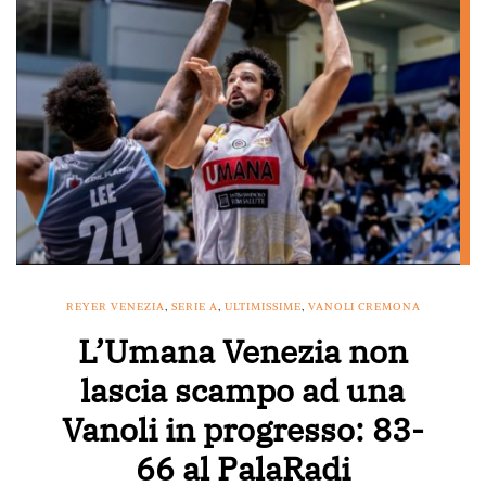
REYER VENEZIA
,
SERIE A
,
ULTIMISSIME
,
VANOLI CREMONA
L’Umana Venezia non
lascia scampo ad una
Vanoli in progresso: 83-
66 al PalaRadi