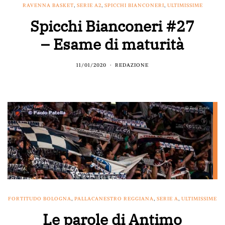
RAVENNA BASKET
,
SERIE A2
,
SPICCHI BIANCONERI
,
ULTIMISSIME
Spicchi Bianconeri #27
– Esame di maturità
11/01/2020
REDAZIONE
FORTITUDO BOLOGNA
,
PALLACANESTRO REGGIANA
,
SERIE A
,
ULTIMISSIME
Le parole di Antimo