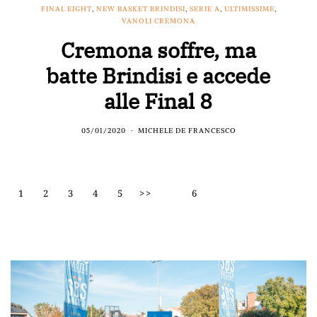
FINAL EIGHT
,
NEW BASKET BRINDISI
,
SERIE A
,
ULTIMISSIME
,
VANOLI CREMONA
Cremona soffre, ma
batte Brindisi e accede
alle Final 8
05/01/2020
MICHELE DE FRANCESCO
1
2
3
4
5
>>
6