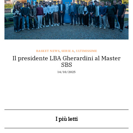
ERIE A
,
ULTIMISSIME
BASKET NEWS
,
NAPOLI
Gherardini al Master
Acqua Vera main sp
SBS
12/10/20
10/2025
I più letti