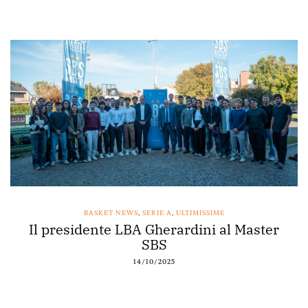
BASKET NEWS
,
SERIE A
,
ULTIMISSIME
 presidente LBA Gherardini al Master
Acq
SBS
14/10/2025