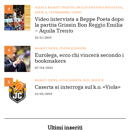
AQUILA BASKET TRENTO
,
PALLACANESTRO REGGIANA
,
3
SERIE A
,
ULTIMISSIME
,
VIDEO
Video intervista a Beppe Poeta dopo
la partita Grissin Bon Reggio Emilia
– Aquila Trento
23/11/2015
BASKET NEWS
,
COPPE EUROPEE
4
Eurolega, ecco chi vincerà secondo i
bookmakers
07/04/2021
BASKET NEWS
,
JUVECASERTA 2021
,
SERIE B
5
Caserta si interroga sul k.o. «Viola»
12/03/2019
Ultimi inseriti