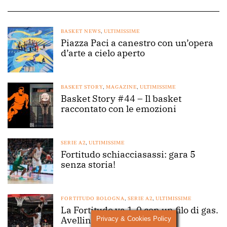
BASKET NEWS
,
ULTIMISSIME
Piazza Paci a canestro con un’opera
d’arte a cielo aperto
BASKET STORY
,
MAGAZINE
,
ULTIMISSIME
Basket Story #44 – Il basket
raccontato con le emozioni
SERIE A2
,
ULTIMISSIME
Fortitudo schiacciasassi: gara 5
senza storia!
FORTITUDO BOLOGNA
,
SERIE A2
,
ULTIMISSIME
La Fortitudo va 1-0 con un filo di gas.
Avellino da resettare.
Privacy & Cookies Policy