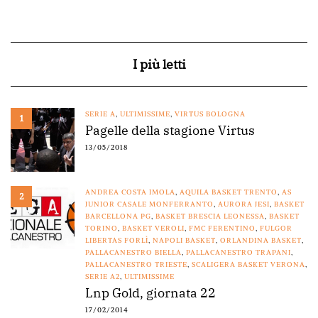
I più letti
SERIE A
,
ULTIMISSIME
,
VIRTUS BOLOGNA
1
Pagelle della stagione Virtus
13/05/2018
ANDREA COSTA IMOLA
,
AQUILA BASKET TRENTO
,
AS
2
JUNIOR CASALE MONFERRANTO
,
AURORA JESI
,
BASKET
BARCELLONA PG
,
BASKET BRESCIA LEONESSA
,
BASKET
TORINO
,
BASKET VEROLI
,
FMC FERENTINO
,
FULGOR
LIBERTAS FORLÌ
,
NAPOLI BASKET
,
ORLANDINA BASKET
,
PALLACANESTRO BIELLA
,
PALLACANESTRO TRAPANI
,
PALLACANESTRO TRIESTE
,
SCALIGERA BASKET VERONA
,
SERIE A2
,
ULTIMISSIME
Lnp Gold, giornata 22
17/02/2014