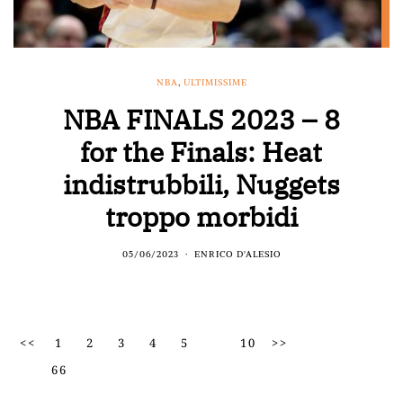
NBA
,
ULTIMISSIME
NBA FINALS 2023 – 8
for the Finals: Heat
indistrubbili, Nuggets
troppo morbidi
05/06/2023
ENRICO D'ALESIO
<<
1
2
3
4
5
10
>>
66