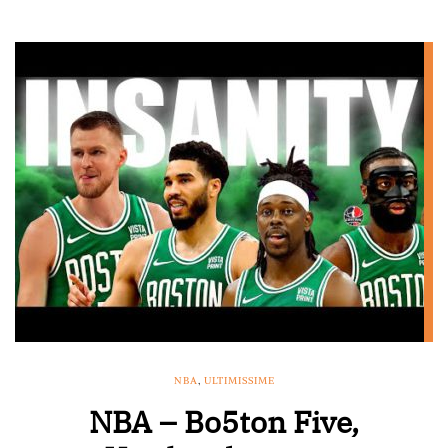
NBA
,
ULTIMISSIME
NBA – Bo5ton Five,