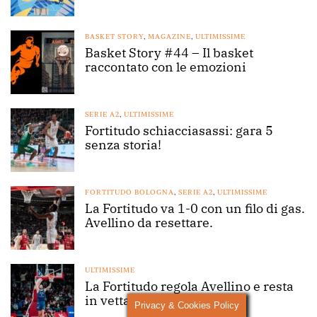
BASKET STORY
,
MAGAZINE
,
ULTIMISSIME
Basket Story #44 – Il basket
raccontato con le emozioni
SERIE A2
,
ULTIMISSIME
Fortitudo schiacciasassi: gara 5
senza storia!
FORTITUDO BOLOGNA
,
SERIE A2
,
ULTIMISSIME
La Fortitudo va 1-0 con un filo di gas.
Avellino da resettare.
ULTIMISSIME
La Fortitudo regola Avellino e resta
in vetta
Privacy & Cookies Policy