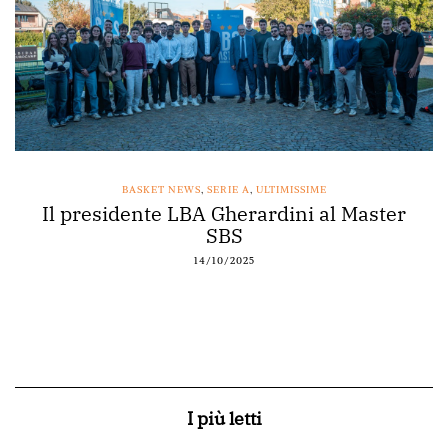
IME
BASKET NEWS
,
NAPOLI BASKET
,
SERIE A
 al Master
Acqua Vera main sponsor di N
12/10/2025
I più letti