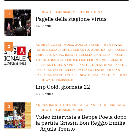
SERIE A
,
ULTIMISSIME
,
VIRTUS BOLOGNA
1
Pagelle della stagione Virtus
13/05/2018
ANDREA COSTA IMOLA
,
AQUILA BASKET TRENTO
,
AS
2
JUNIOR CASALE MONFERRANTO
,
AURORA JESI
,
BASKET
BARCELLONA PG
,
BASKET BRESCIA LEONESSA
,
BASKET
TORINO
,
BASKET VEROLI
,
FMC FERENTINO
,
FULGOR
LIBERTAS FORLÌ
,
NAPOLI BASKET
,
ORLANDINA BASKET
,
PALLACANESTRO BIELLA
,
PALLACANESTRO TRAPANI
,
PALLACANESTRO TRIESTE
,
SCALIGERA BASKET VERONA
,
SERIE A2
,
ULTIMISSIME
Lnp Gold, giornata 22
17/02/2014
AQUILA BASKET TRENTO
,
PALLACANESTRO REGGIANA
,
3
SERIE A
,
ULTIMISSIME
,
VIDEO
Video intervista a Beppe Poeta dopo
la partita Grissin Bon Reggio Emilia
– Aquila Trento