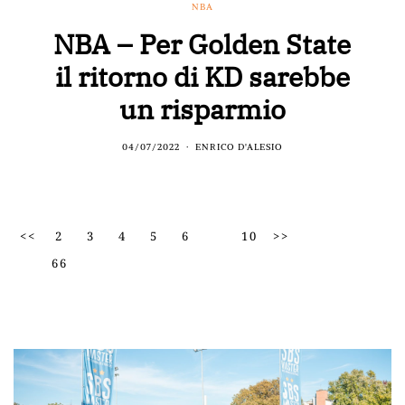
NBA
NBA – Per Golden State
il ritorno di KD sarebbe
un risparmio
04/07/2022
ENRICO D'ALESIO
<<
2
3
4
5
6
10
>>
66