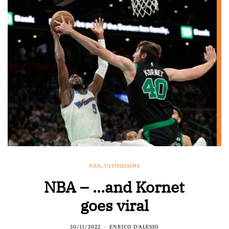
NBA
,
ULTIMISSIME
NBA – …and Kornet
goes viral
30/11/2022
ENRICO D'ALESIO